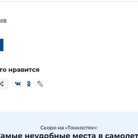
ов
то нравится
Скоро на «Тонкостях»:
амые неудобные места в самоле