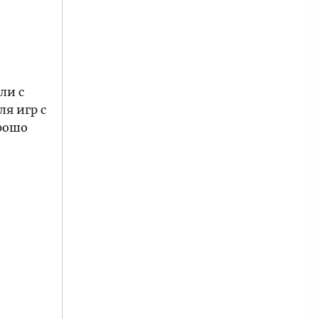
ли с
ля игр с
орошо