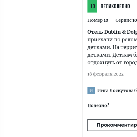
10
ВЕЛИКОЛЕПНО
Номер
10
Сервис
10
Отель Dublin & Dol
приехали по реком
детками. На терри
детками. Деткам б
отдохнуть от горо
18 февраля 2022
Инга Лоскутова
б
И
Полезно?
Прокомментир