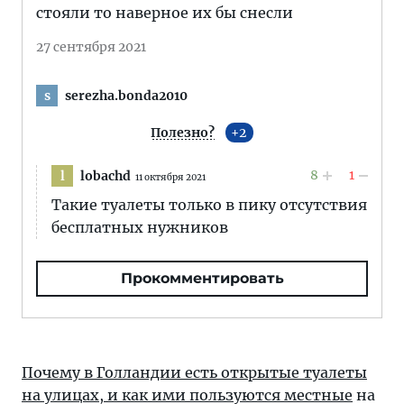
стояли то наверное их бы снесли
27 сентября 2021
serezha.bonda2010
s
Полезно?
2
8
1
lobachd
l
11 октября 2021
Такие туалеты только в пику отсутствия
бесплатных нужников
Прокомментировать
Почему в Голландии есть открытые туалеты
на улицах, и как ими пользуются местные
на