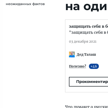
на од
неожиданных фактов
защищать себя в 
"защищать себя в 
03 декабря 2021
Дед Талаш
Полезно?
46
Прокомментир
Что думают о русск