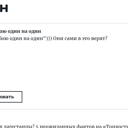
ин
бою один на один
бою один на один"))) Они сами в это верят?
овать
их дагестанцы? 5 неожиданных фактов
на «Тонкост