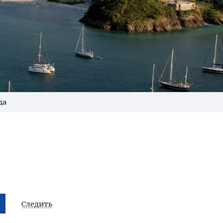
да
Следить