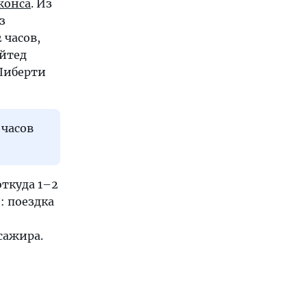
жонса
. Из
з
 часов,
йтед
Либерти
 часов
откуда 1–2
): поездка
сажира.