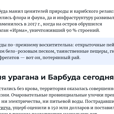
уда манил ценителей природы и карибского релакса
ились флора и фауна, да и инфраструктуру развива
зменилось в 2017 г., когда на остров обрушился
аган «Ирма», уничтоживший 90 % строений.
уды по-прежнему восхитительна: открыточные пе
им бело-розовым песком, таинственные пещеры, г
фрегатов — вот он, потерянный рай.
я урагана и Барбуда сегодня
остались без крова, территория оказалась совершенн
зни. Очаровательные провинциальные улочки пре
, ни электричества, ни питьевой воды. Пострадавш
тигуа
, ущерб оценили в 150 млн долларов и постави