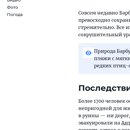
Видео
Фото
Совсем недавно Барб
Погода
превосходно сохран
стремительно. Все и
сокрушительный ур
Природа Барб
пляжи с мягк
редких птиц-
Последстви
Более 1700 человек 
непригодной для жи
в руины — ни дорог
эвакуировали на
Ан