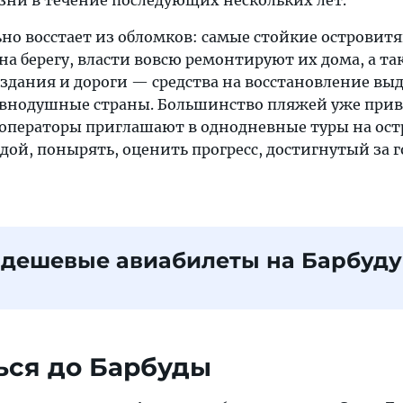
изни в течение последующих нескольких лет.
но восстает из обломков: самые стойкие островит
 на берегу, власти вовсю ремонтируют их дома, а та
здания и дороги — средства на восстановление вы
авнодушные страны. Большинство пляжей уже прив
уроператоры приглашают в однодневные туры на ос
ой, понырять, оценить прогресс, достигнутый за г
 дешевые авиабилеты на Барбуду
ься до Барбуды