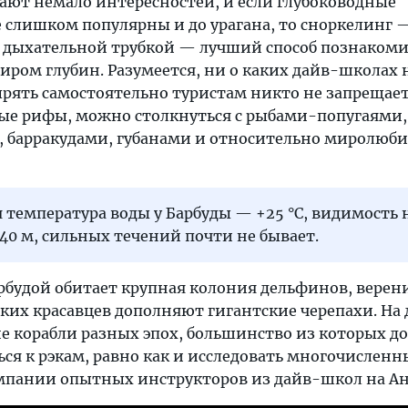
ают немало интересностей, и если глубоководные
 слишком популярны и до урагана, то сноркелинг 
и дыхательной трубкой — лучший способ познакоми
ом глубин. Разумеется, ни о каких дайв-школах н
ырять самостоятельно туристам никто не запрещает
ые рифы, можно столкнуться с рыбами-попугаями,
, барракудами, губанами и относительно миролю
 температура воды у Барбуды — +25 °С, видимость 
40 м, сильных течений почти не бывает.
рбудой обитает крупная колония дельфинов, верен
их красавцев дополняют гигантские черепахи. На 
е корабли разных эпох, большинство из которых до
ься к рэкам, равно как и исследовать многочисленн
мпании опытных инструкторов из дайв-школ на Ан