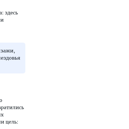
: здесь
ли
йзажи,
нездовья
о
вратились
их
ли цель: