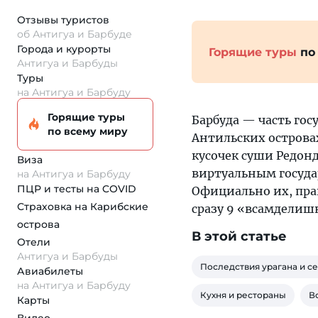
Отзывы туристов
об Антигуа и Барбуде
Города и курорты
Горящие туры
по
Антигуа и Барбуды
Туры
на Антигуа и Барбуду
Горящие туры
Барбуда — часть гос
по всему миру
Антильских островах
кусочек суши Редон
Виза
виртуальным госуда
на Антигуа и Барбуду
ПЦР и тесты на COVID
Официально их, пра
Страховка
на Карибские
сразу 9 «всамделиш
острова
В этой статье
Отели
Антигуа и Барбуды
Последствия урагана и с
Авиабилеты
на Антигуа и Барбуду
Кухня и рестораны
В
Карты