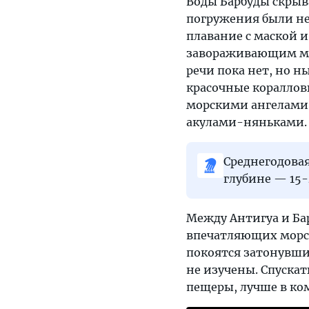
Воды Барбуды скрыв
погружения были не
плавание с маской 
завораживающим мир
речи пока нет, но н
красочные кораллов
морскими ангелами
акулами-няньками.
Среднегодовая
глубине — 15-
Между Антигуа и Ба
впечатляющих морск
покоятся затонувши
не изучены. Спускат
пещеры, лучше в ко