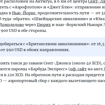
 расположен на Антигуа, в 6 км от центра
Сент-Д
еть с «Аэрофлотом» и «Джет Блю»: отправление и
адка в
Нью-Йорке
, продолжительность пути — от 32
D туда-обратно. «Швейцарские авиалинии» и «Юна
Домодедово
через
Цюрих
и нью-йоркский Ньюарк 
-900 USD в обе стороны.
 добираться с «Британскими авиалиниями»: от 16,5
, от 990 USD в обоих направлениях.
зять такси до гавани Сент-Джонса (около 40 XCD), 
яются паромы «Барбуда Экспресс» (
оф. сайт
на англ.
ся в 220 XCD. На обратном пути к расходам придется
D — аэропортовый сбор с каждого вылетающего пас