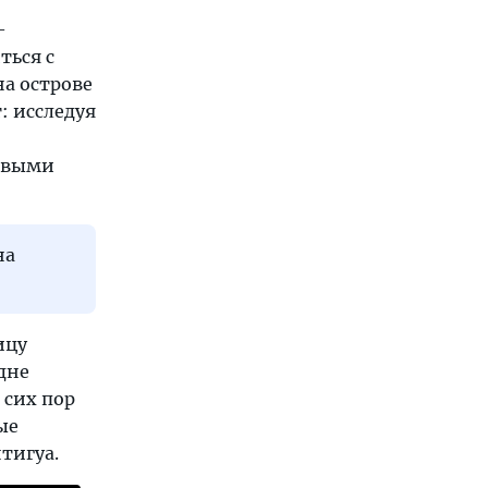
—
ться с
а острове
: исследуя
бивыми
на
ицу
дне
 сих пор
ые
тигуа.