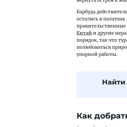
вернуть остров к ж
Барбуда действитель
остались в палатках
правительственные 
Китай
и другие нер
порядок, так что т
полюбоваться природ
упорной работы.
Найти
Как добрат