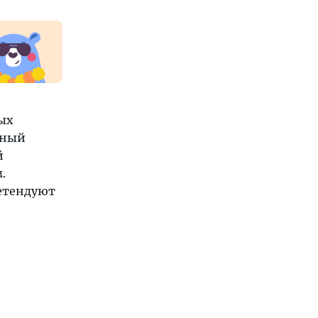
ых
чный
й
.
ретендуют