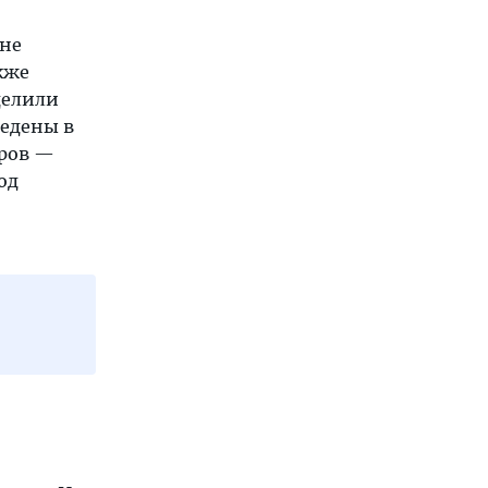
яне
кже
делили
едены в
тров —
од