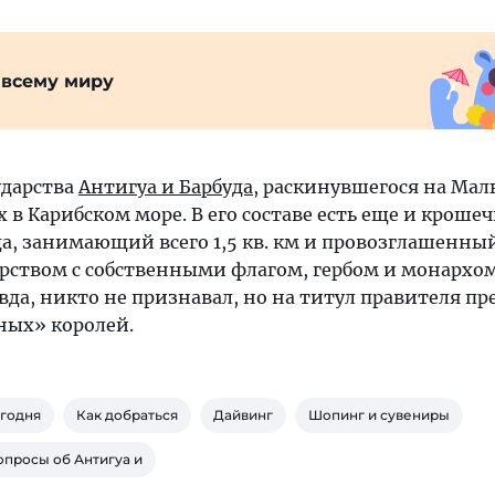
 всему миру
ударства
Антигуа и Барбуда
, раскинувшегося на Мал
 в Карибском море. В его составе есть еще и кроше
да, занимающий всего 1,5 кв. км и провозглашенны
рством с собственными флагом, гербом и монархом
вда, никто не признавал, но на титул правителя п
ных» королей.
егодня
Как добраться
Дайвинг
Шопинг и сувениры
опросы об Антигуа и