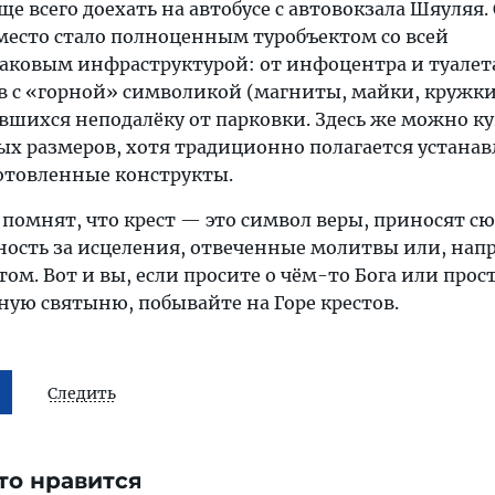
ще всего доехать на автобусе с автовокзала Шяуляя.
 место стало полноценным туробъектом со всей
ковым инфраструктурой: от инфоцентра и туалет
в с «горной» символикой (магниты, майки, кружки,
вшихся неподалёку от парковки. Здесь же можно к
ых размеров, хотя традиционно полагается устана
отовленные конструкты.
е помнят, что крест — это символ веры, приносят с
рность за исцеления, отвеченные молитвы или, нап
том. Вот и вы, если просите о чём-то Бога или прос
ную святыню, побывайте на Горе крестов.
Следить
то нравится