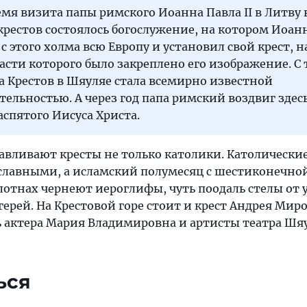
время визита папы римского Иоанна Павла II в Литву 
крестов состоялось богослужение, на котором Иоан
 с этого холма всю Европу и установил свой крест, н
сти которого было закреплено его изображение. С 
а Крестов в Шяуляе стала всемирно известной
ельностью. А через год папа римский воздвиг здес
аспятого Иисуса Христа.
навливают кресты не только католики. Католически
ославными, а исламский полумесяц с шестиконечно
лотнах чернеют иероглифы, чуть поодаль стелы от 
рей. На Крестовой горе стоит и крест Андрея Миро
ь актера Мария Владимировна и артисты театра Шя
ься