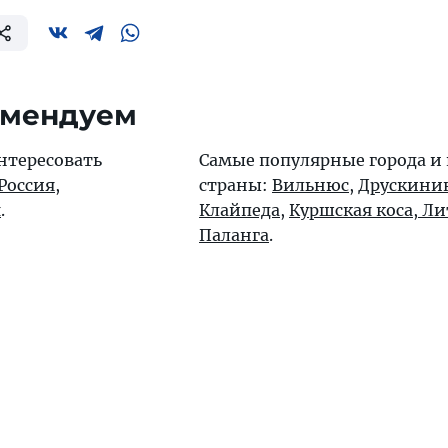
омендуем
нтересовать
Самые популярные города и
Россия
,
страны:
Вильнюс
,
Друскини
я
.
Клайпеда
,
Куршская коса, Ли
Паланга
.