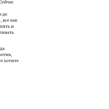
 Сейчас
а до
 все как
упить и
вливать
юда
ротив,
то хотите