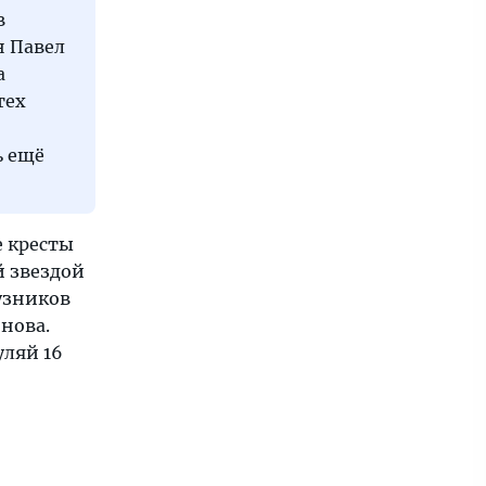
в
н Павел
а
тех
ь ещё
е кресты
й звездой
узников
нова.
уляй 16