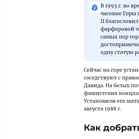
В 1993 г. во 
часовне Горы 
II благословил
фарфоровой ча
самых пор гор
достопримечат
одну статую р
Сейчас на горе уста
соседствуют с прав
Давида. На белых по
фашистских концлаге
Установили его мат
августа 1988 г.
Как добрат