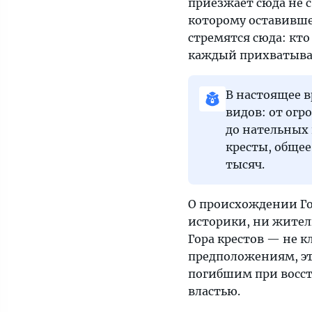
приезжает сюда не с
которому оставившем
стремятся сюда: кто 
каждый прихватыва
В настоящее в
видов: от огр
до нательных
кресты, общее
тысяч.
О происхождении Го
историки, ни жители
Гора крестов — не к
предположениям, эт
погибшим при восста
властью.