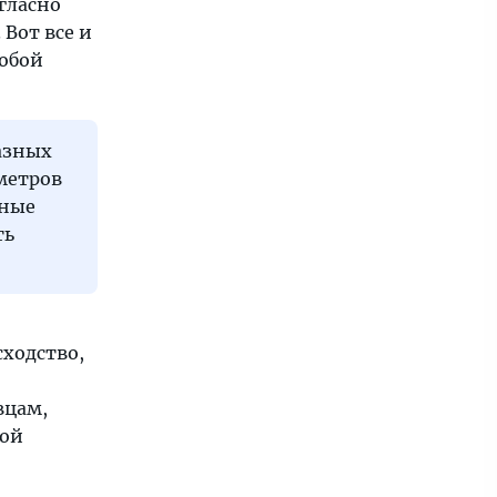
огласно
 Вот все и
собой
азных
метров
пные
ть
-
сходство,
вцам,
кой