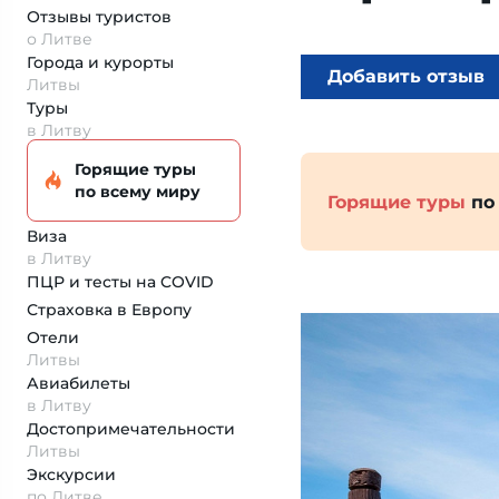
Отзывы туристов
о Литве
Города и курорты
Добавить отзыв
Литвы
Туры
в Литву
Горящие туры
по всему миру
Горящие туры
по
Виза
в Литву
ПЦР и тесты на COVID
Страховка
в Европу
Отели
Литвы
Авиабилеты
в Литву
Достопримеча­тельности
Литвы
Экскурсии
по Литве