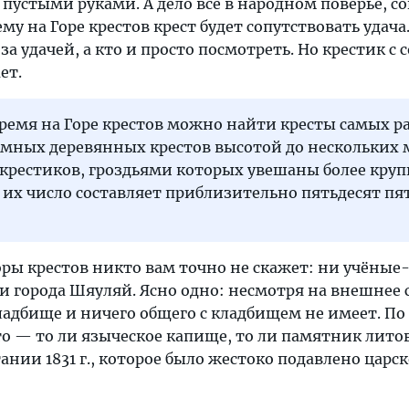
 пустыми руками. А дело всё в народном поверье, с
у на Горе крестов крест будет сопутствовать удача.
за удачей, а кто и просто посмотреть. Но крестик с 
ет.
ремя на Горе крестов можно найти кресты самых р
омных деревянных крестов высотой до нескольких 
 крестиков, гроздьями которых увешаны более кру
 их число составляет приблизительно пятьдесят пя
ры крестов никто вам точно не скажет: ни учёные
 города Шяуляй. Ясно одно: несмотря на внешнее 
ладбище и ничего общего с кладбищем не имеет. По
о — то ли языческое капище, то ли памятник лито
нии 1831 г., которое было жестоко подавлено царс