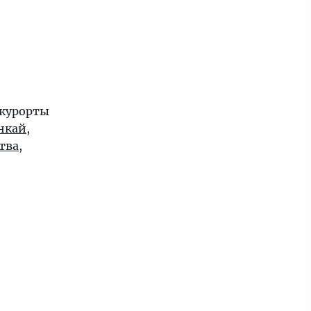
 курорты
нкай
,
тва
,