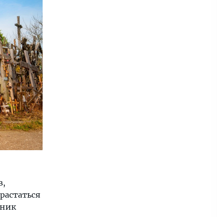
в,
растаться
нник