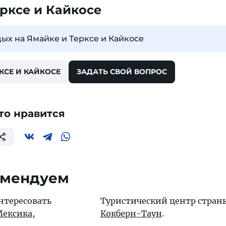
рксе и Кайкосе
дых на Ямайке и Терксе и Кайкосе
КСЕ И КАЙКОСЕ
ЗАДАТЬ СВОЙ ВОПРОС
то нравится
омендуем
нтересовать
Туристический центр стран
Мексика
,
Кокберн-Таун
.