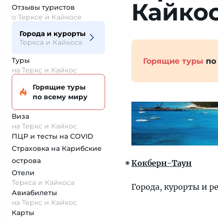
Кайко
Отзывы туристов
о Терксе и Кайкосе
Города и курорты
Теркса и Кайкоса
Туры
Горящие туры
по
на Теркс и Кайкос
Горящие туры
по всему миру
Виза
на Теркс и Кайкос
ПЦР и тесты на COVID
Страховка
на Карибские
острова
Кокберн-Таун
Отели
Теркса и Кайкоса
Города, курорты и р
Авиабилеты
на Теркс и Кайкос
Карты