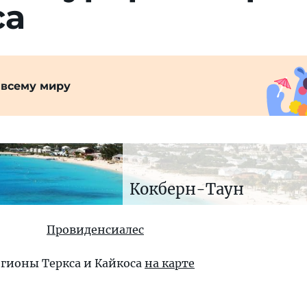
са
 всему миру
Кокберн-Таун
Провиденсиалес
егионы Теркса и Кайкоса
на карте