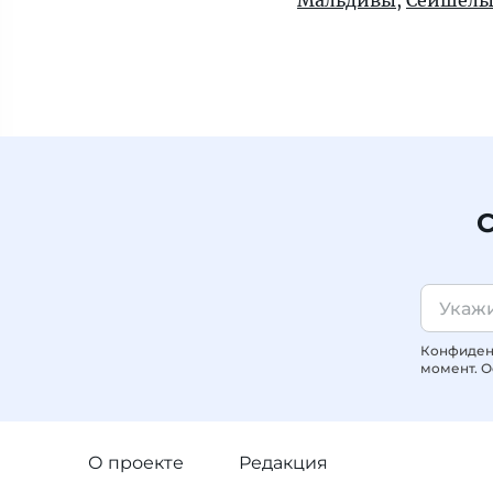
Мальдивы
,
Сейшел
С
Конфиденц
момент. О
О проекте
Редакция