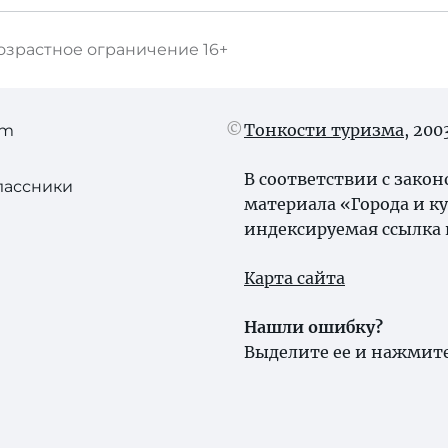
озрастное ограничение
16+
Тонкости туризма
, 20
am
В соответствии с зако
лассники
материала «Города и к
индексируемая ссылка 
Карта сайта
Нашли ошибку?
Выделите ее и нажмите 