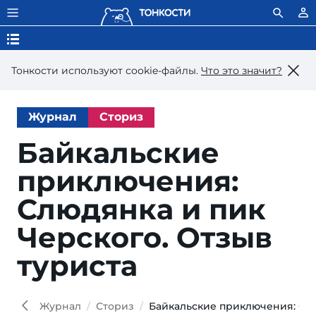
Тонкости используют сookie-файлы.
Что это значит?
Журнал
Сториз
Байкальские
приклю­чения:
Слю­дян­ка и пик
Черс­ко­го. Отзыв
туриста
Iana
Shutt
Журнал
Сториз
Байкальские приключения: Слю