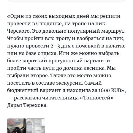
дней
мы
«Один из своих выходных дней мы решили
решили
провести в Слюдянке, на тропе на пик
провести
Черского. Это довольно популярный маршрут.
в
Чтобы пройти всю тропу и взобраться на пик,
Слюдянке,
нужно провести 2–3 дня с ночевкой в палатке
на
или на базе отдыха. Или же можно выбрать
тропе
более короткий прогулочный вариант и
на
пройти часть пути до домика лесника. Мы
пик
выбрали второе. Также это место можно
Черского.
посетить в составе экскурсии. Самый
Это
бюджетный вариант я находила за 1600 RUB»,
довольно
— рассказала читательница «Тонкостей»
популярный
Дарья Терехова.
маршру