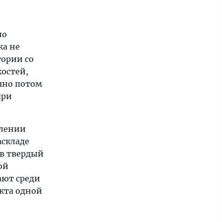
но
ка не
тории со
остей,
чно потом
при
елении
аскладе
 в твердый
ой
ают среди
кта одной