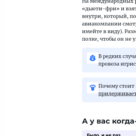
На международных р
«дьюти-фри» и взять
внутри, который, по
авиакомпании смотря
имейте в виду). Раз
полке, чтобы он не 
В редких слу
провоза игрис
Почему стоит 
придерживает
А у вас когд
Было, и не раз