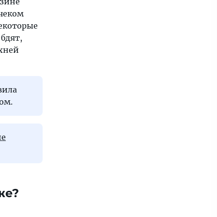
азине
 чеком
некоторые
бдят,
рхней
вила
ом.
не
же?