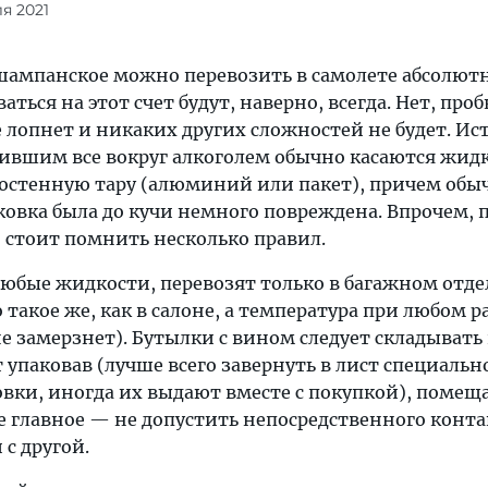
я 2021
 шампанское можно перевозить в самолете абсолют
аться на этот счет будут, наверно, всегда. Нет, проб
 лопнет и никаких других сложностей не будет. Ис
ившим все вокруг алкоголем обычно касаются жидк
остенную тару (алюминий или пакет), причем обы
ковка была до кучи немного повреждена. Впрочем, 
 стоит помнить несколько правил.
любые жидкости, перевозят только в багажном отд
 такое же, как в салоне, а температура при любом р
е замерзнет). Бутылки с вином следует складывать
т упаковав (лучше всего завернуть в лист специальн
вки, иногда их выдают вместе с покупкой), помещ
е главное — не допустить непосредственного конта
с другой.