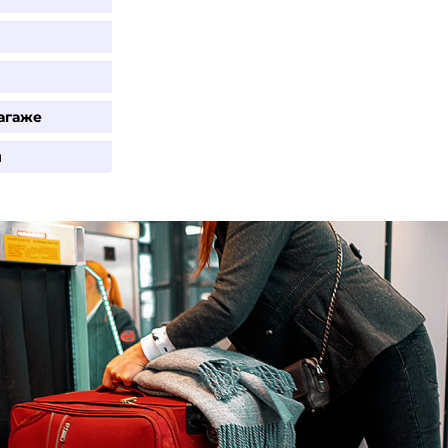
агаже
и