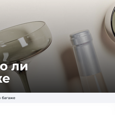
о ли
же
в багаже