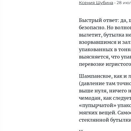
Ксения Шубина
• 28 июл
При
перевозке
игристого
Быстрый ответ: да,
стоит
безопасно. Но волнов
помнить
вылетит, бутылка не
несколько
взорвавшимся и зал
правил
упакованных в тонк
выясняется, что упа
перевозке игристого
Шампанское, как и 
(давление там точно
выше нуля, ничего н
чемодан, как следуе
«пупырчатой» упако
мягких вещей. Само
стеклянной бутылки 