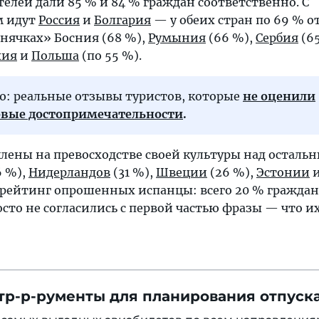
телей дали 85 % и 84 % граждан соответственно. С
м идут
Россия
и
Болгария
— у обеих стран по 69 % о
днячках» Босния (68 %),
Румыния
(66 %),
Сербия
(65
хия
и
Польша
(по 55 %).
ю: реальные отзывы туристов, которые
не оценили
вые достопримечательности
.
клены на превосходстве своей культуры над осталь
6 %),
Нидерландов
(31 %),
Швеции
(26 %),
Эстонии
 рейтинг опрошенных испанцы: всего 20 % граждан.
сто не согласились с первой частью фразы — что и
тр-р-рументы для планирования отпуска