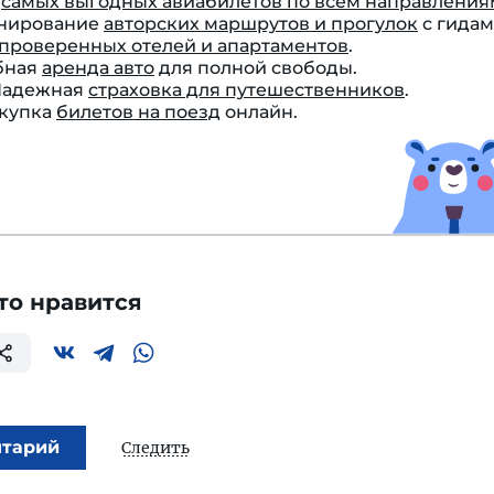
к
самых выгодных авиабилетов по всем направления
онирование
авторских маршрутов и прогулок
с гидам
проверенных отелей и апартаментов
.
бная
аренда авто
для полной свободы.
 Надежная
страховка для путешественников
.
окупка
билетов на поезд
онлайн.
то нравится
нтарий
Следить