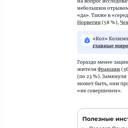
на вопрос исследова
Но
небольшим отрыво
нет...
«да». Также в «сере
Норвегия
(58 %),
Че
«Кол» Колизе
главные миро
Гораздо менее заци
жители
Франции
(3
(по 23 %). Замкнули
может быть, они про
«не совершенен».
Полезные инс