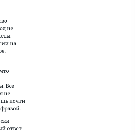
тво
од не
исты
сии на
ре.
 что
ы. Все-
я не
ишь почти
 фразой.
ески
ый ответ