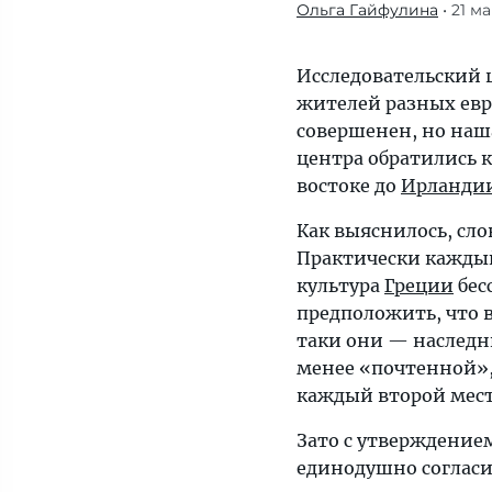
Ольга Гайфулина
• 21 м
Культура
Греции
бесспорно
Исследовательский ц
превосходит
жителей разных евр
все
совершенен, но наша
остальные.
центра обратились к
Логично
востоке до
Ирланди
было
Как выяснилось, слов
предположить,
Практически каждый
что
культура
Греции
бес
вторыми
предположить, что в
после
таки они — наследн
греков
менее «почтенной»,
в
каждый второй мест
этом
опросе
Зато с утверждением
будут
единодушно соглас
итальянцы.