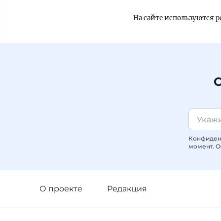
На сайте используются
р
С
Конфиденц
момент. О
О проекте
Редакция