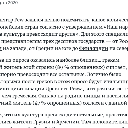
арта 2020
ентр Pew задался целью подсчитать, какое количес
опейских стран согласно с утверждением «Наш нар
 культура превосходит другие». Для этого специал
 представителям трех десятков государств — от Рос
и
на западе, от Греции на юге до
Финляндии
на севе
а из опроса оказались наиболее близки... грекам.
 житель этой страны (89 % опрошенных) считает,
спорно превосходит все остальные. Логично было
торыми после греков в этом опросе будут итальянц
ики цивилизации Древнего Рима, которая считаетс
 чем греческая. Однако на родине пиццы и пасты л
ный житель (47 % опрошенных) согласен с данной
, что их культура превосходит остальные, практич
ились жители
Грузии
и
Армении
. Там положительн