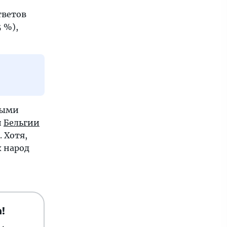
тветов
 %),
ными
и
Бельгии
 Хотя,
х народ
!