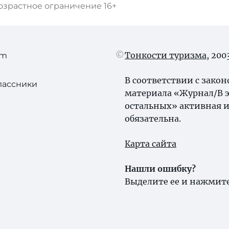
озрастное ограничение
16+
Тонкости туризма
, 20
am
В соответствии с зако
лассники
материала «Журнал/В э
остальных» активная и
обязательна.
Карта сайта
Нашли ошибку?
Выделите ее и нажмите 