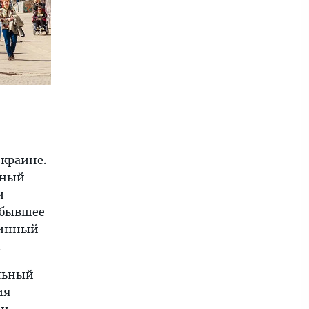
окраине.
чный
и
 бывшее
ринный
.
альный
ия