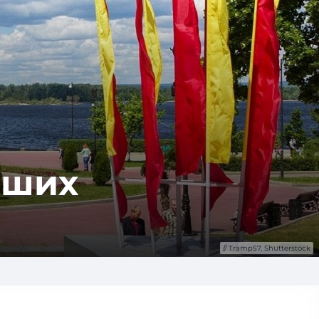
ч­ших
Tramp57, Shutterstock