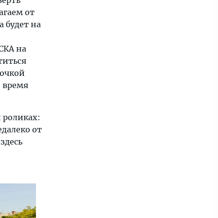
верть
агаем от
 будет на
СКА на
титься
точкой
е время
 роликах:
едалеко от
здесь