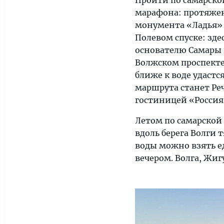
Пройти по самарско
марафона: протяжен
монумента «Ладья» 
Полевом спуске: зд
основателю Самары 
Волжском проспекте,
ближе к воде удастс
маршрута станет Ре
гостиницей «Россия
Летом по самарской
вдоль берега Волги 
воды можно взять ед
вечером. Волга, Жиг