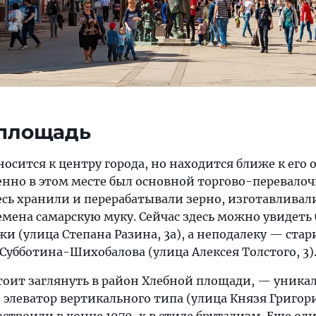
 площадь
осится к центру города, но находится ближе к его 
енно в этом месте был основной торгово-перевало
есь хранили и перерабатывали зерно, изготавливал
емена самарскую муку. Сейчас здесь можно увидеть
и (улица Степана Разина, 3а), а неподалеку — ста
Субботина-Шихобалова (улица Алексея Толстого, 3)
 стоит заглянуть в район Хлебной площади, — уник
элеватор вертикального типа (улица Князя Григор