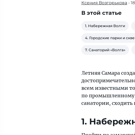
Ксения Возгорькова
• 1
Где
гулять
В этой статье
летом
в
1. Набережная Волги
Самаре:
4. Городские парки и скв
9
лучших
7. Санаторий «Волга»
идей
для
вас
Летняя Самара созда
достопримечательно
всем известными то
по промышленному 
санатории, сходить 
1. Набереж