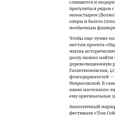
сливаются и модерн,
прогуляться рядом с
монастырем (Волжски
оперы и балета (пло
необычным фахверко
Чтобы еще лучше поз
местам проекта «На
жизнь исторически
доску можно найти в
дореволюционную ре
Галактионовская, 41
флагодержателей — н
Некрасовской. В са
мимо настенного зн
ему оригинальные ц
Аналогичный маршр
фестиваля «Том Сой