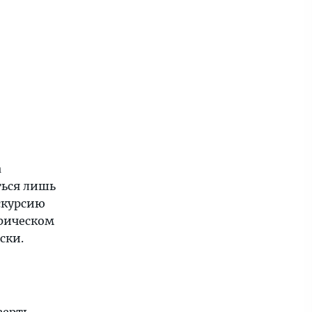
а
ться лишь
скурсию
рическом
ски.