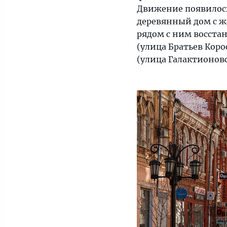
Движение появилось 
деревянный дом с жа
рядом с ним восста
(улица Братьев Коро
(улица Галактионовск