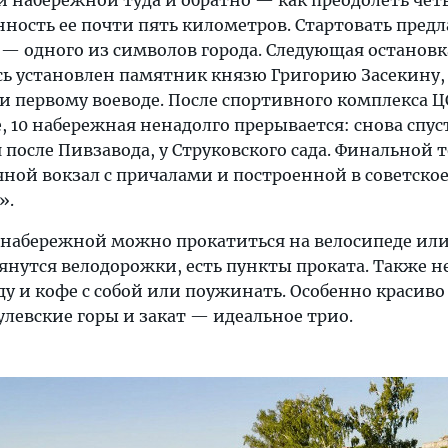
й набережной туда и обратно — как преодолеть чет
ность ее почти пять километров. Стартовать предл
— одного из символов города. Следующая остановка
есь установлен памятник князю Григорию Засекину,
и первому воеводе. После спортивного комплекса Ц
 10 набережная ненадолго прерывается: снова спус
я после Пивзавода, у Струковского сада. Финальной 
чной вокзал с причалами и построенной в советско
».
 набережной можно прокатиться на велосипеде или
тянутся велодорожки, есть пункты проката. Также н
у и кофе с собой или поужинать. Особенно красиво 
улевские горы и закат — идеальное трио.