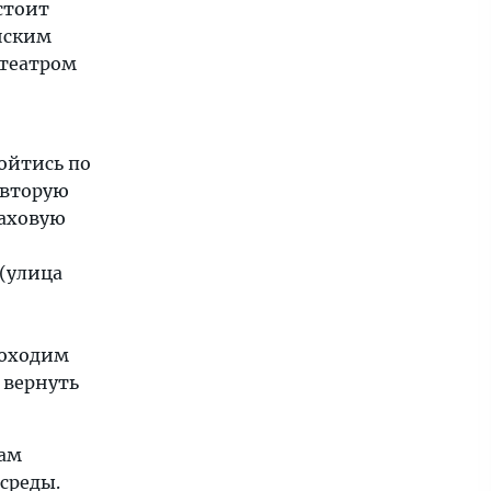
стоит
енским
 театром
ойтись по
 вторую
раховую
(улица
роходим
 вернуть
там
среды.