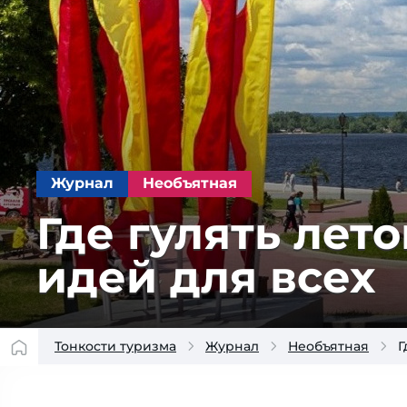
Журнал
Необъятная
Где гулять ле­то
идей для всех
Тонкости туризма
Журнал
Необъятная
Г