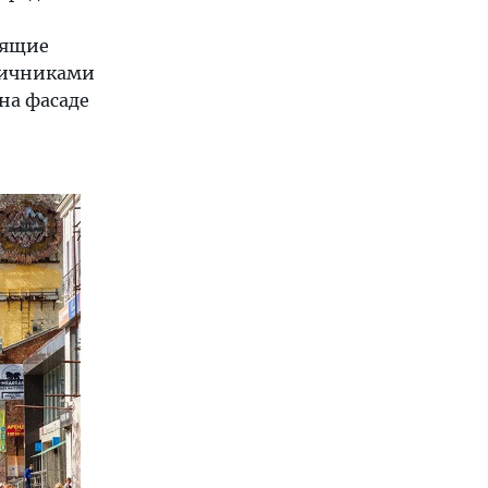
оящие
личниками
на фасаде