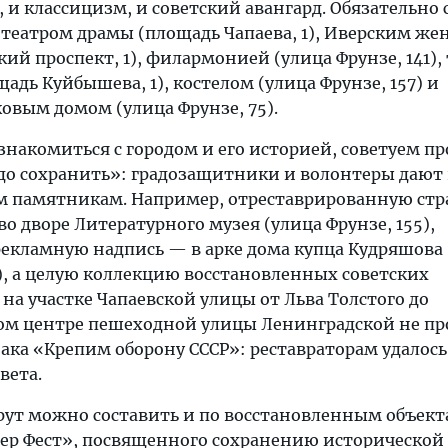
 и классицизм, и советский авангард. Обязательно 
 театром драмы (площадь Чапаева, 1), Иверским ж
й проспект, 1), филармонией (улица Фрунзе, 141),
щадь Куйбышева, 1), костелом (улица Фрунзе, 157) и
вым домом (улица Фрунзе, 75).
накомиться с городом и его историей, советуем пр
до сохранить»: градозащитники и волонтеры дают
м памятникам. Например, отреставрированную ст
о дворе Литературного музея (улица Фрунзе, 155),
кламную надпись — в арке дома купца Кудряшова 
), а целую коллекцию восстановленных советских
а участке Чапаевской улицы от Льва Толстого до
мом центре пешеходной улицы Ленинградской не п
ака «Крепим оборону СССР»: реставраторам удалось
вета.
ут можно составить и по восстановленным объек
ер Фест», посвященного сохранению исторической 