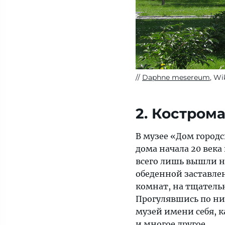
Daphne mesereum
, W
2. Костром
В музее «Дом городс
дома начала 20 века
всего лишь вышли на
обеденной заставлен
комнат, на тщатель
Прогулявшись по ни
музей имени себя, к
и многое другое.