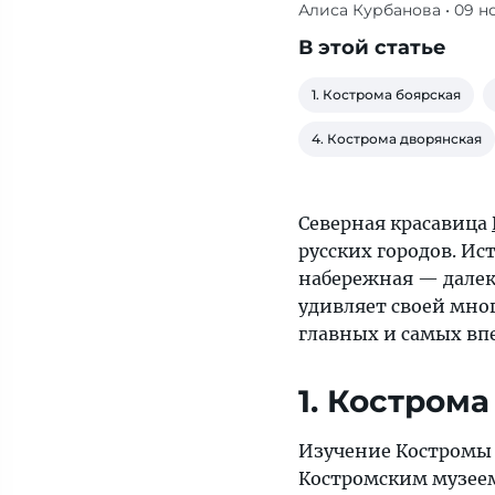
Алиса Курбанова
• 09 н
Кострома
удивляет
В этой статье
своей
многогранностью,
1. Кострома боярская
и
4. Кострома дворянская
очарованные
«Тонкости»
расскажут
Северная красавица
вам
русских городов. И
о
набережная — далек
главных
удивляет своей мно
ее
главных и самых вп
гранях
1. Костром
Изучение Костромы 
Костромским музее