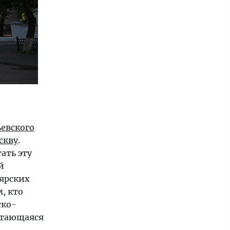
евского
скву
.
ать эту
й
оярских
, кто
ско-
итающаяся