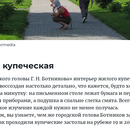
ikimedia
а купеческая
кого головы Г. Н. Ботникова» интерьер жилого купе
 воссоздан настолько детально, что кажется, будто х
 минутку: на письменном столе лежат бумага и пер
 приборами, а подушка в спальне слегка смята. Всег
ное изучение каждой нужно не менее получаса.
м, вы узнаете, чем же городской голова Ботников 
ак проходили купеческие застолья на рубеже 19 и 2