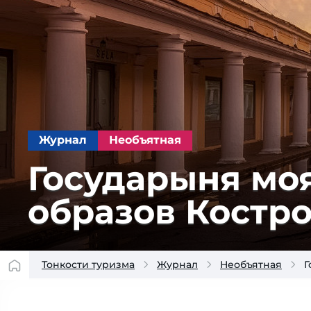
Журнал
Необъятная
Государыня мо
образов Костр
Тонкости туризма
Журнал
Необъятная
Г