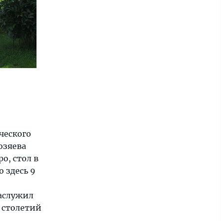
ческого
озяева
о, стол в
о здесь 9
заслужил
0 столетий