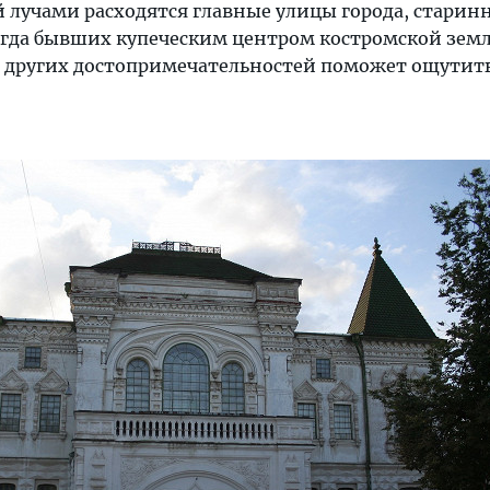
й лучами расходятся главные улицы города, старин
огда бывших купеческим центром костромской земл
 других достопримечательностей поможет ощутить