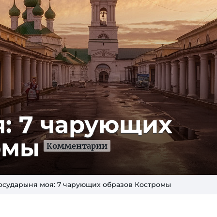
я: 7 чарующих
омы
Комментарии
осударыня моя: 7 чарующих образов Костромы