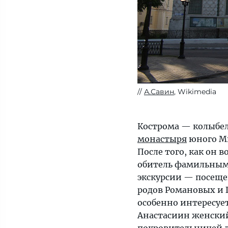
А.Савин
, Wikimedia
Кострома — колыбе
монастыря
юного Ми
После того, как он 
обитель фамильным
экскурсии — посеще
родов Романовых и 
особенно интересует
Анастасиин женский