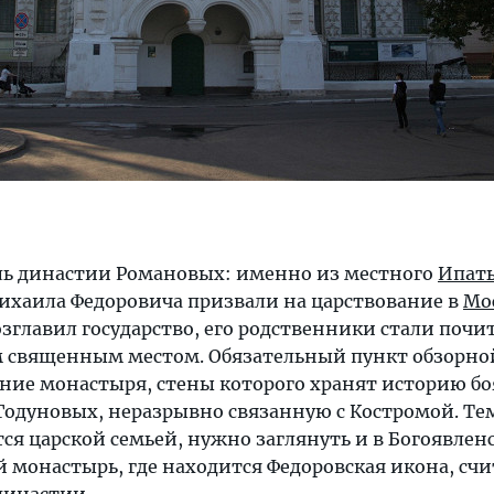
ль династии Романовых: именно из местного
Ипать
хаила Федоровича призвали на царствование в
Мо
возглавил государство, его родственники стали почит
 священным местом. Обязательный пункт обзорно
ние монастыря, стены которого хранят историю б
Годуновых, неразрывно связанную с Костромой. Тем
ся царской семьей, нужно заглянуть и в Богоявлен
 монастырь, где находится Федоровская икона, сч