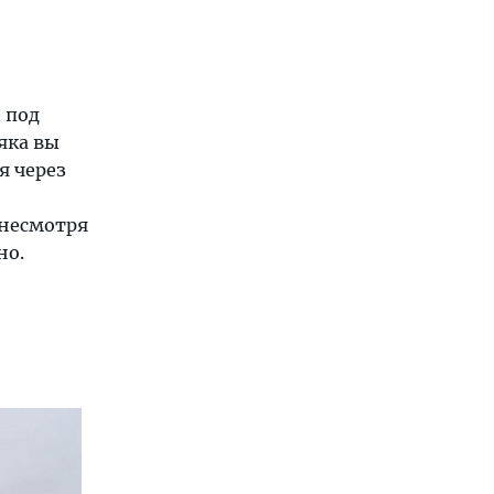
 под
яка вы
я через
 несмотря
но.