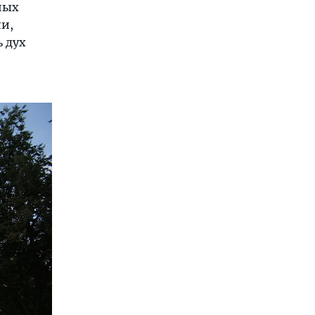
ных
и,
 дух