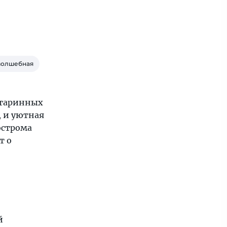
 волшебная
старинных
, и уютная
острома
т о
й