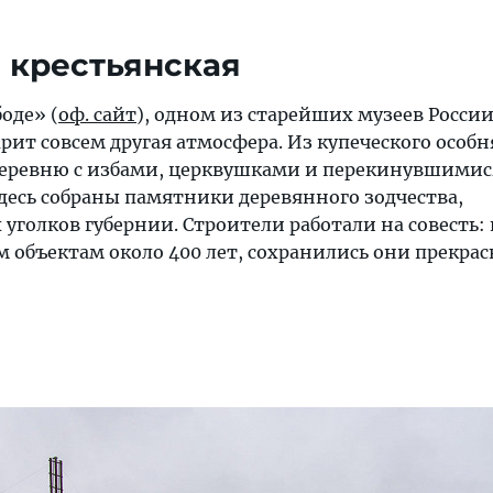
а крестьянская
оде» (
оф. сайт
), одном из старейших музеев России
ит совсем другая атмосфера. Из купеческого особн
деревню с избами, церквушками и перекинувшимис
десь собраны памятники деревянного зодчества,
 уголков губернии. Строители работали на совесть:
м объектам около 400 лет, сохранились они прекрас