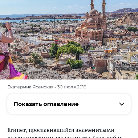
Екатерина Ясенская
• 30 июля 2019
Североафриканская
страна
с
Показать оглавление
благодатным
местоположением
планирует
Египет, прославившийся знаменитыми
продвигать
красноморскими здравницами
Хургадой
и