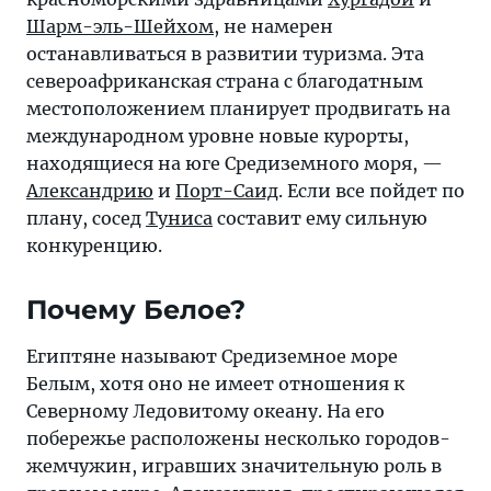
на
Шарм-эль-Шейхом
, не намерен
международном
останавливаться в развитии туризма. Эта
уровне
североафриканская страна с благодатным
новые
местоположением планирует продвигать на
курорты,
международном уровне новые курорты,
находящиеся
находящиеся на юге Средиземного моря, —
на
Александрию
и
Порт-Саид
. Если все пойдет по
юге
плану, сосед
Туниса
составит ему сильную
Средиземного
конкуренцию.
моря, —
Александрию
Почему Белое?
и
Порт-
Египтяне называют Средиземное море
Саид.
Белым, хотя оно не имеет отношения к
Северному Ледовитому океану. На его
побережье расположены несколько городов-
жемчужин, игравших значительную роль в