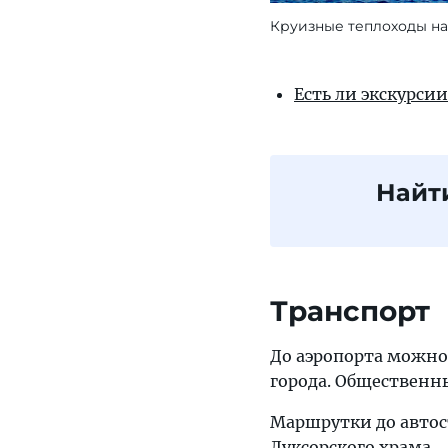
Круизные теплоходы на
Есть ли экскурсии
Найт
Транспорт
До аэропорта можно д
города. Общественны
Маршрутки до автост
Луксорского храма.