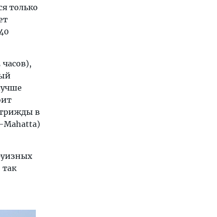
ся только
ет
(40
 часов),
мый
лучше
оит
(трижды в
l-Mahatta)
круизных
 так