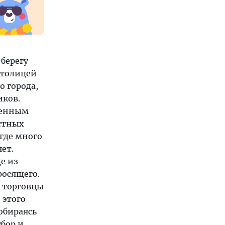
берегу
столицей
о города,
иков.
ленным
стных
 где много
ет.
е из
росящего.
е торговцы
 этого
собираясь
убор и