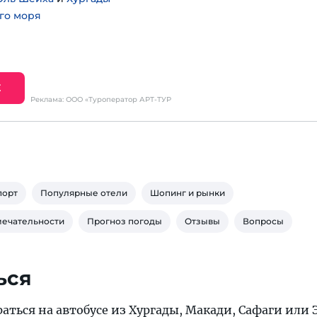
го моря
Е
Реклама: ООО «Туроператор АРТ-ТУР
порт
Популярные отели
Шопинг и рынки
мечательности
Прогноз погоды
Отзывы
Вопросы
ься
аться на автобусе из Хургады, Макади, Сафаги или 