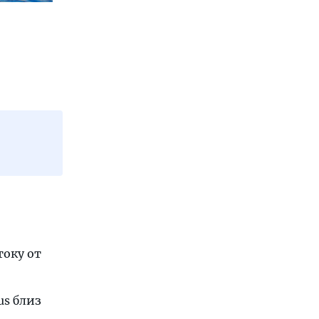
току от
us близ