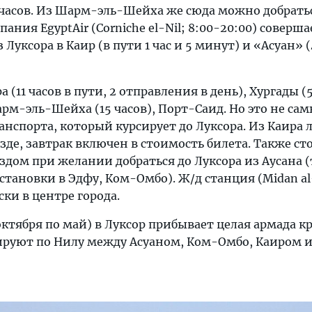
 часов. Из Шарм-эль-Шейха же сюда можно добрать
ания EgyptAir (Corniche el-Nil; 8:00-20:00) соверша
Луксора в Каир (в пути 1 час и 5 минут) и «Асуан» 
а (11 часов в пути, 2 отправления в день), Хургады (5
Шарм-эль-Шейха (15 часов), Порт-Саид. Но это не са
нспорта, который курсирует до Луксора. Из Каира 
зде, завтрак включен в стоимость билета. Также ст
здом при желании добраться до Луксора из Аусана 
 остановки в Эдфу, Ком-Омбо). Ж/д станция (Midan a
ки в центре города.
 октября по май) в Луксор прибывает целая армада 
сируют по Нилу между Асуаном, Ком-Омбо, Каиром и