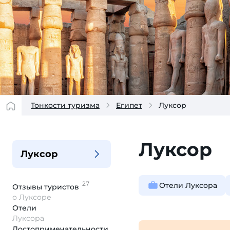
Тонкости туризма
Египет
Луксор
Луксор
Луксор
27
Отели Луксора
Отзывы
туристов
о Луксоре
Отели
Луксора
Достопримеча­тельности