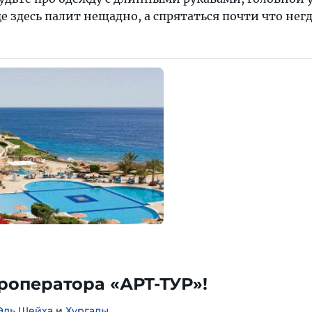
е здесь палит нещадно, а спрятаться почти что негд
уроператора «АРТ-ТУР»!
Эль Шейха
и
Хургады