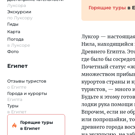
Луксора
Горящие туры
в Е
Экскурсии
по Луксору
Гиды
Карта
Луксор — настоящая
Погода
Нила, находящийся в
в Луксоре
Древнего Египта. Эт
Фото
где было бы сосред
Египет
Почетный статус «
множеством прибыва
Отзывы туристов
курортов страны и к
о Египте
туристов, — много и
Города и курорты
Будьте к этому гото
Египта
лодки рука помощи 
Туры
Впрочем, если не о
в Египет
или попрошайки, то
Горящие туры
древнего города вос
в Египет
на экскурсию, не за