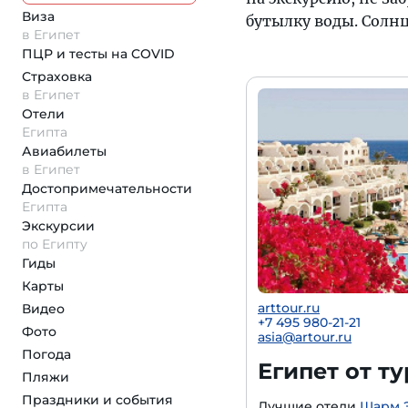
Виза
бутылку воды. Солнц
в Египет
ПЦР и тесты на COVID
Страховка
в Египет
Отели
Египта
Авиабилеты
в Египет
Достопримеча­тельности
Египта
Экскурсии
по Египту
Гиды
Карты
arttour.ru
Видео
+
7 495 980-21-21
Фото
asia@artour.ru
Погода
Египет от т
Пляжи
Праздники и события
Лучшие отели
Шарм 