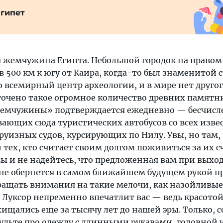
гипет
 жемчужина Египта. Небольшой городок на правом 
 500 км к югу от Каира, когда-то был знаменитой 
о всемирный центр археологии, и в мире нет другог
оточено такое огромное количество древних памятн
жемчужины» подтверждается ежедневно — бесчис
ющих сюда туристических автобусов со всех изве
руизных судов, курсирующих по Нилу. Увы, но там,
 тех, кто считает своим долгом поживиться за их сч
вы и не надейтесь, что предложенная вам при выход
не обернется в самом ближайшем будущем рукой п
бращать внимания на такие мелочи, как назойливы
 Луксор непременно впечатлит вас — ведь красотой
хищались еще за тысячу лет до нашей эры. Только, 
будьте про одежду с длинными рукавами, головной 