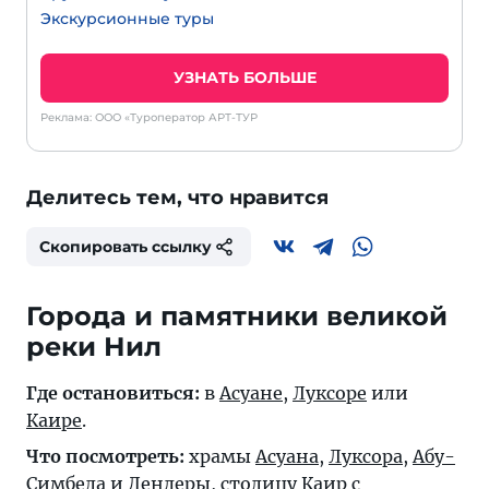
Экскурсионные туры
УЗНАТЬ БОЛЬШЕ
Реклама: ООО «Туроператор АРТ-ТУР
Делитесь тем, что нравится
Скопировать ссылку
Города и памятники великой
реки Нил
Где остановиться:
в
Асуане
,
Луксоре
или
Каире
.
Что посмотреть:
храмы
Асуана
,
Луксора
,
Абу-
Симбела
и
Дендеры
, столицу
Каир
с