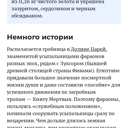
из 11,26 кг чистого золота и украшена
лазуритом, сердоликом и черным
обсидианом.
Немного истории
Располагается гробница в
Долине Царей
,
знаменитой усыпальницами фараонов
разных эпох, рядом с Луксором (бывшей
древней столицей страны Фивами). Египтяне
придавали большое значение посмертной
жизни души и даже составили «пособие» для
успешного движения по загробным
тропам — Книгу Мертвых. Поэтому фараоны,
пользуясь «служебным положением»,
начинали сооружать усыпальницы сразу по
воцарении. Чем дольше длилась земная
жизнь монарха, тем роскошнее оказывалась