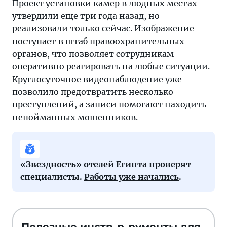
Проект установки камер в людных местах
лайфхаки
утвердили еще три года назад, но
и
реализовали только сейчас. Изображение
все,
поступает в штаб правоохранительных
что
органов, что позволяет сотрудникам
нужно
оперативно реагировать на любые ситуации.
знать
Круглосуточное видеонаблюдение уже
о
позволило предотвратить несколько
мире
преступлений, а записи помогают находить
туризма
непойманных мошенников.
—
на
страницах
«Тонкостей».
«Звездность» отелей Египта проверят
специалисты.
Работы уже начались
.