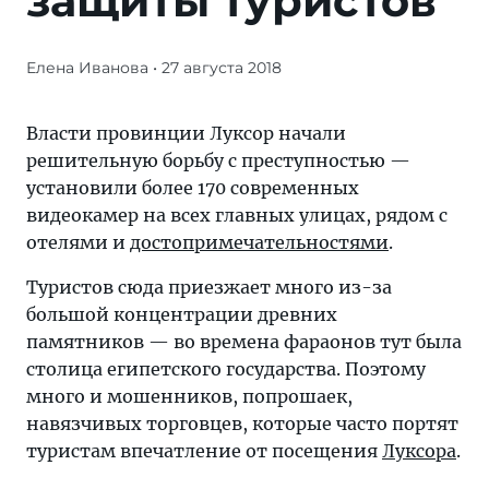
защиты туристов
Елена Иванова
• 27 августа 2018
Журнал/
Египет
устанавливает
Власти провинции Луксор начали
камеры
решительную борьбу с преступностью —
наблюдения
установили более 170 современных
для
видеокамер на всех главных улицах, рядом с
защиты
отелями и
достопримечательностями
.
туристов
Туристов сюда приезжает много из-за
—
большой концентрации древних
«Тонкости
памятников — во времена фараонов тут была
туризма»
столица египетского государства. Поэтому
делятся
много и мошенников, попрошаек,
секретами.
навязчивых торговцев, которые часто портят
Подробные
туристам впечатление от посещения
Луксора
.
инструкции,
важные