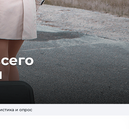
всего
и
истика и опрос