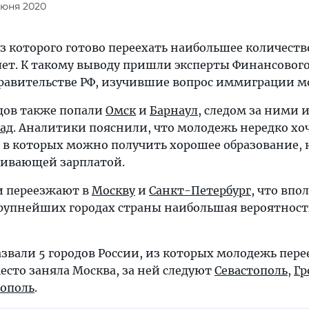
июня 2020
з которого готово переехать наибольшее количеств
0 лет. К такому выводу пришли эксперты Финансовог
равительстве РФ, изучившие вопрос иммиграции м
одов также попали
Омск
и
Барнаул
, следом за ними 
ад
. Аналитики пояснили, что молодежь нередко хоч
, в которых можно получить хорошее образование, 
раивающей зарплатой.
и переезжают в
Москву
и
Санкт-Петербург
, что впо
крупнейших городах страны наибольшая вероятност
звали 5 городов России, из которых молодежь пер
место заняла Москва, за ней следуют
Севастополь
,
Гр
ополь
.