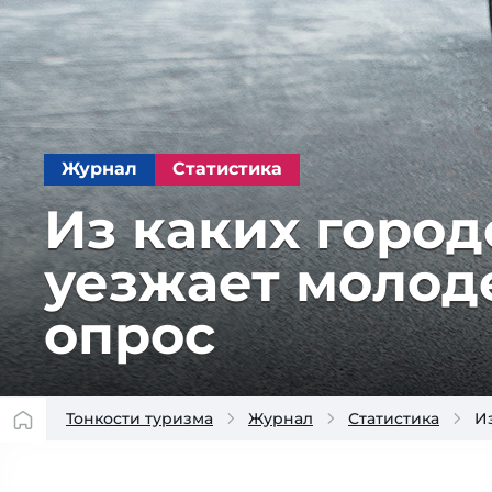
Журнал
Статистика
Из каких город
уезжает молоде
опрос
Тонкости туризма
Журнал
Статистика
И