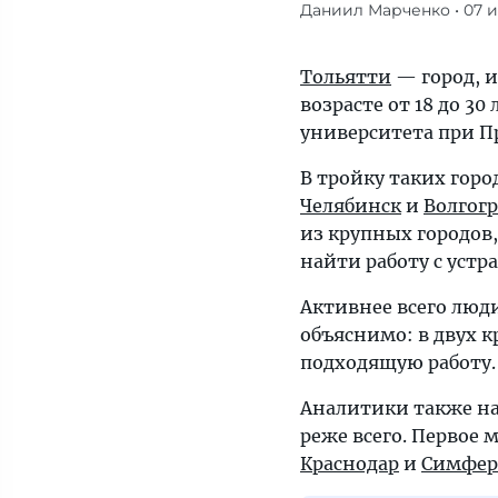
Даниил Марченко
• 07 
Аналитики
также
назвали
Тольятти
— город, и
5
возрасте от 18 до 3
городов
университета при П
России,
В тройку таких гор
из
Челябинск
и
Волгогр
которых
из крупных городов
реже
найти работу с уст
всего
переезжает
Активнее всего люд
молодежь.
объяснимо: в двух 
Активнее
подходящую работу.
всего
люди
Аналитики также на
перебираются
реже всего. Первое 
в
Краснодар
и
Симфер
Москву