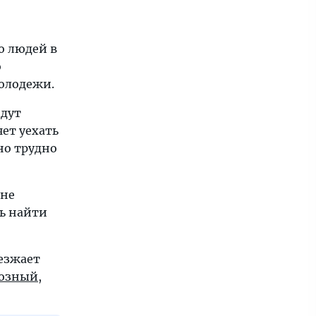
о людей в
о
олодежи.
идут
ет уехать
но трудно
лне
ь найти
еезжает
озный
,