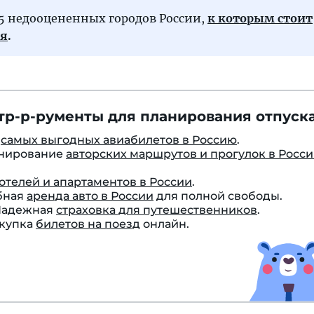
 5 недооцененных городов России,
к которым стоит
ся
.
тр-р-рументы для планирования отпуска
к
самых выгодных авиабилетов в Россию
.
онирование
авторских маршрутов и прогулок в Росс
отелей и апартаментов в России
.
бная
аренда авто в России
для полной свободы.
 Надежная
страховка для путешественников
.
окупка
билетов на поезд
онлайн.