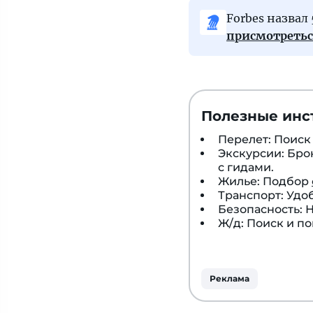
и
Forbes назвал
Санкт-
присмотреть
Петербург.
Полезные инс
Перелет: Поис
Экскурсии: Бр
с гидами.
Жилье: Подбор
Транспорт: Удо
Безопасность:
Ж/д: Поиск и п
Реклама