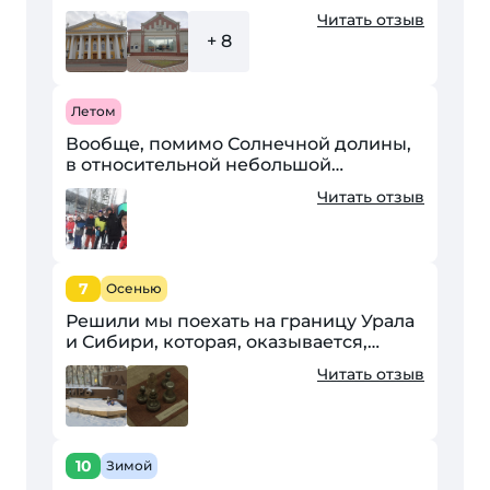
Челябинске. Город мне понравился,
Читать отзыв
особенно проспект Ленина и улица
+ 8
Кирова. Посетила множество...
Летом
Вообще, помимо Солнечной долины,
в относительной небольшой
отдаленности от города есть еще 10
Читать отзыв
горнолыжных центров, я расскажу
вам о пяти лучших из них....
7
Осенью
Решили мы поехать на границу Урала
и Сибири, которая, оказывается,
пролегает по небезызвестному
Читать отзыв
Челябинску. Челябу называют
воротами в Сибирь, столицей...
10
Зимой