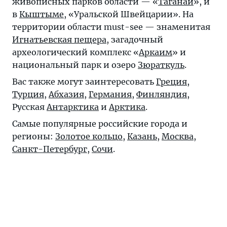
живописных парков области — «
Таганай
», и
в
Кыштыме
, «Уральской Швейцарии». На
территории области must-see — знаменитая
Игнатьевская пещера
, загадочный
археологический комплекс «
Аркаим
» и
национальный парк и озеро
Зюраткуль
.
Вас также могут заинтересовать
Греция
,
Турция
,
Абхазия
,
Германия
,
Финляндия
,
Русская
Антарктика
и
Арктика
.
Самые популярные российские города и
регионы:
Золотое кольцо
,
Казань
,
Москва
,
Санкт-Петербург
,
Сочи
.