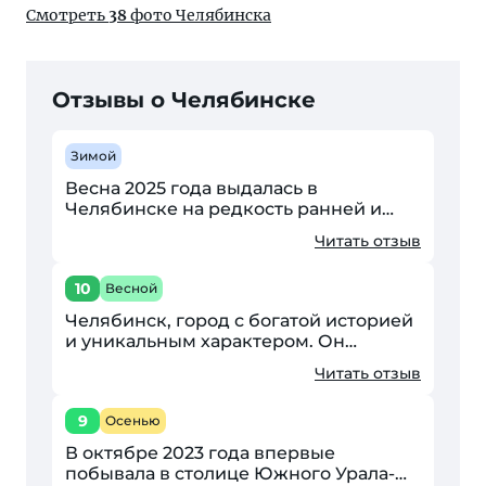
Смотреть
38
фото Челябинска
Отзывы о Челябинске
Зимой
Весна 2025 года выдалась в
Челябинске на редкость ранней и
звонкой. Знаете, это то самое время,
Читать отзыв
когда суровый характер «цитадели
промышленности» вдруг...
10
Весной
Челябинск, город с богатой историей
и уникальным характером. Он
сочетает в себе промышленность,
Читать отзыв
культуру и природные красоты.
Великолепные архитектурные...
9
Осенью
В октябре 2023 года впервые
побывала в столице Южного Урала-