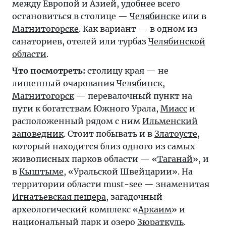
между Европой и Азией, удобнее всего
остановиться в столице —
Челябинске
или в
Магнитогорске
. Как вариант — в одном из
санаториев, отелей или турбаз
Челябинской
области
.
Что посмотреть:
столицу края — не
лишенный очарования
Челябинск
,
Магнитогорск
— перевалочный пункт на
пути к богатствам Южного Урала,
Миасс
и
расположенный рядом с ним
Ильменский
заповедник
. Стоит побывать и в
Златоусте
,
который находится близ одного из самых
живописных парков области — «
Таганай
», и
в
Кыштыме
, «Уральской Швейцарии». На
территории области must-see — знаменитая
Игнатьевская пещера
, загадочный
археологический комплекс «
Аркаим
» и
национальный парк и озеро
Зюраткуль
.