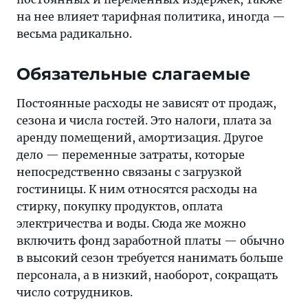
переменных
на нее влияет тарифная политика, иногда —
издержек,
весьма радикально.
также
на
Обязательные слагаемые
нее
влияет
Постоянные расходы не зависят от продаж,
тарифная
сезона и числа гостей. Это налоги, плата за
политика,
аренду помещений, амортизация. Другое
иногда
дело — переменные затраты, которые
—
непосредственно связаны с загрузкой
весьма
гостиницы. К ним относятся расходы на
радикально
стирку, покупку продуктов, оплата
электричества и воды. Сюда же можно
включить фонд заработной платы — обычно
в высокий сезон требуется нанимать больше
персонала, а в низкий, наоборот, сокращать
число сотрудников.