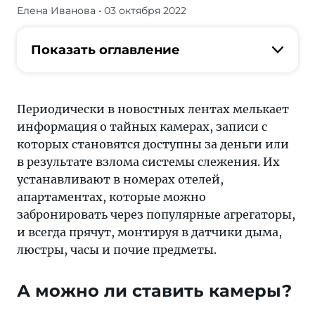
Елена Иванова
• 03 октября 2022
Итак,
что
делать,
Показать оглавление
если
есть
опасения,
Периодически в новостных лентах мелькает
что
информация о тайных камерах, записи с
в
которых становятся доступны за деньги или
снятом
в результате взлома системы слежения. Их
жилье
устанавливают в номерах отелей,
установлены
апартаментах, которые можно
камеры?
забронировать через популярные агрегаторы,
Во-
и всегда прячут, монтируя в датчики дыма,
первых,
люстры, часы и почие предметы.
открыто
спросить
А можно ли ставить камеры?
об
этом