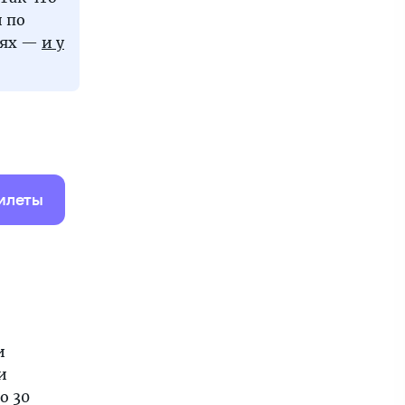
 по
иях —
и у
илеты
и
и
о 30