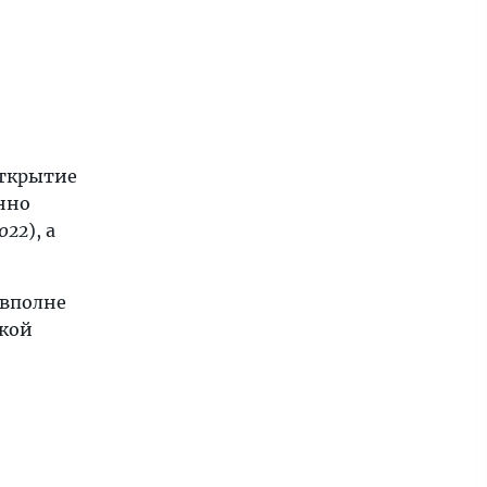
открытие
нно
022
), а
 вполне
акой