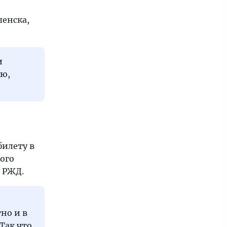
ленска,
и
ию,
билету в
ого
и РЖД.
но и в
Так что