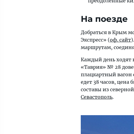
преодоленные ки
На поезде
Добраться в Крым м
Экспресс» (
оф. сайт
)
маршрутам, соедин
Каждый день ходят в
«Таврия» № 28 довез
плацкартный вагон 
едет 38 часов, цена
составы из северной
Севастополь
.