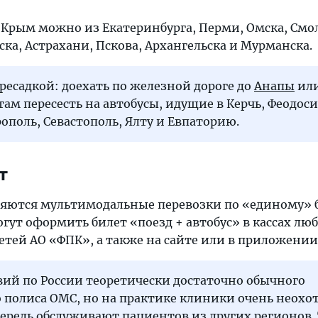
в Крым можно из Екатеринбурга, Перми, Омска, Смо
ска, Астрахани, Пскова, Архангельска и Мурманска.
ресадкой: доехать по железной дороге до
Анапы
ил
а там пересесть на автобусы, идущие в Керчь, Феодос
ополь, Севастополь, Ялту и Евпаторию.
т
ляются мультимодальные перевозки по «единому» 
ут оформить билет «поезд + автобус» в кассах люб
сетей АО «ФПК», а также на сайте или в приложени
вий по России теоретически достаточно обычного
полиса ОМС, но на практике клиники очень неохот
редь обслуживают пациентов из других регионов. 