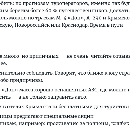
биль: по прогнозам туроператоров, именно так буд
ким берегам более 60 % путешественников. Доехать
оль
можно по трассам М-4 «Дон», А-290 и Крымско
скую, Новороссийск или Краснодар. Время в пути —
е много, но приличных — не очень, читайте отзыв
ее.
нительно соблюдать. Говорят, что ближе к югу стр
собо придирчивы.
ы «Дон» масса хорошо оснащенных АЗС, где можно 
сить — а не только заправить авто.
и в отелях Крыма стали бесплатными для туристов н
ницы предлагают специальные акции
никам, например: проживание за полцены, кэшбек 