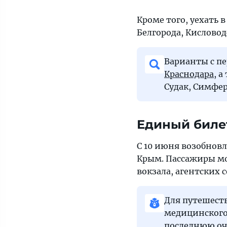
Кроме того, уехать 
Белгорода, Кисловод
Варианты с пе
Краснодара
, 
Судак, Симфер
Единый биле
С 10 июня возобнов
Крым. Пассажиры мог
вокзала, агентских 
Для путешест
медицинского 
последнюю оче