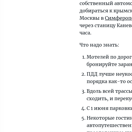
собственный автомо
добираться к крымс
Москвы в
Симфероп
через станицу Канев
часа.
Что надо знать:
Мотелей по дорог
бронируйте заран
ПДД лучше неукос
порядка как-то о
Вдоль всей трасс
сходить, и переку
С 1 июня парковк
Некоторые гости
автопутешествен