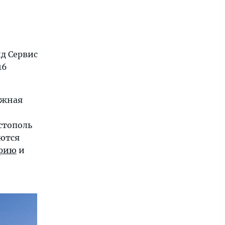
д Сервис
16
ажная
стополь
яются
орию
и