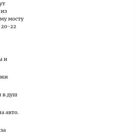
ут
 из
му мосту
 20-22
ы и
ажи
и в душ
а авто.
за