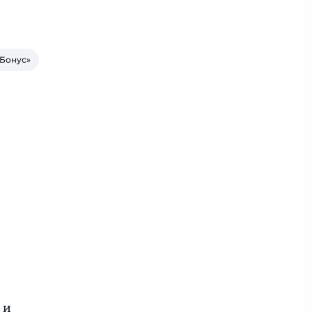
Бонус»
 и