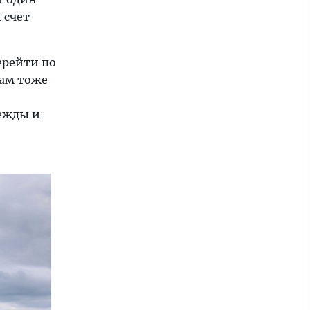
 счет
ерейти по
вам тоже
дежды и