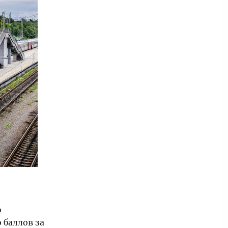
о
 баллов за