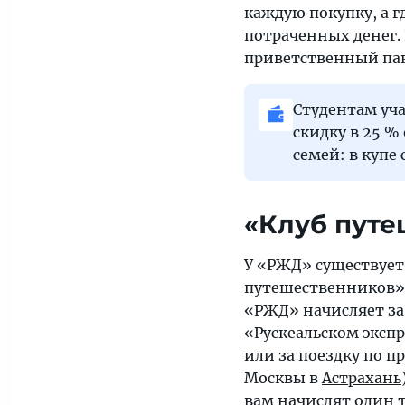
каждую покупку, а г
потраченных денег.
приветственный пак
Студентам уч
скидку в 25 %
семей: в купе 
«Клуб путе
У «РЖД» существует
путешественников».
«РЖД» начисляет за
«Рускеальском экспр
или за поездку по 
Москвы в
Астрахань
вам начислят один 