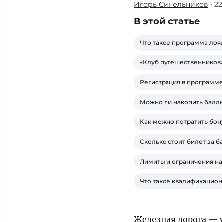
Игорь Синельников
• 2
«РЖД
Бонус»:
В этой статье
регистрация
в
Что такое программа лоя
программе,
«Клуб путешественников
как
копить
Регистрация в программ
баллы
Можно ли накопить балл
и
купить
Как можно потратить бо
билет
за
Сколько стоит билет за 
бонусы
Лимиты и ограничения н
РЖД
Что такое квалификацио
Железная дорога — 