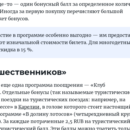
де-то — один бонусный балл за определенное коли
 Иногда за первую покупку перечисляют большой
ет бонусов.
астие в программе особенно выгодно — им предост
 от изначальной стоимости билета. Для многодетн
скидка в 15 %.
шественников»
 еще одна программа поощрения — «Клуб
 Отдельные бонусы (так называемые туристически
 поездки на туристических поездах: например, на
ессе» в
Карелии
, в голове которого стоит настоящи
программе «В долину лотосов» (четырехдневный кру
). За каждые потраченные 2,5 RUB на туристический
туристический балл. Эти баллы можно тратить толь