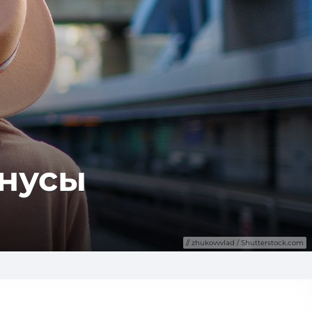
онусы
zhukovvvlad / Shutterstock.com