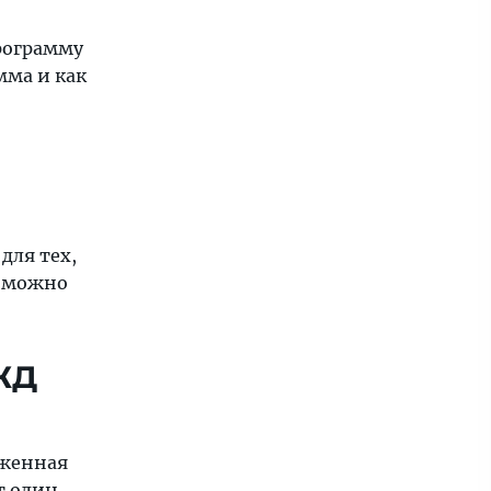
рограмму
мма и как
для тех,
е можно
ЖД
иженная
т один