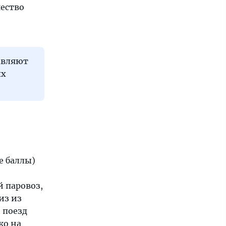
чество
авляют
ых
е баллы)
й паровоз,
из из
 поезд
ко на