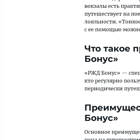
вокзалы есть практич
путешествует на по
лояльности. «Тонкос
с ее помощью можно
Что такое 
Бонус»
«РЖД Бонус» — спец
кто регулярно поль
периодически путеш
Преимущес
Бонус»
Основное преимуще
цена на путешествия