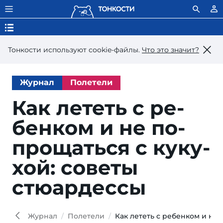
Тонкости используют сookie-файлы.
Что это значит?
Журнал
Полетели
Как лететь с ре­
бен­ком и не по­
про­щать­ся с ку­ку­
хой: со­ве­ты
стюардессы
Журнал
Полетели
Как лететь с ребенком и не