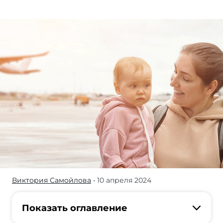
Виктория Самойлова
• 10 апреля 2024
Cпешить
глотать
таблетки
Показать оглавление
не