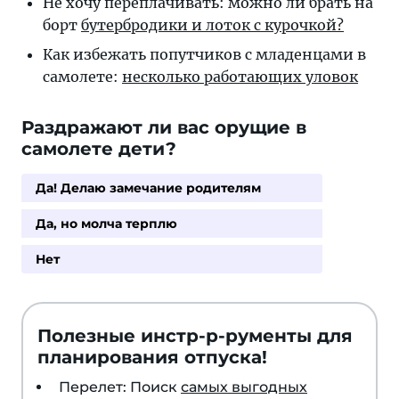
Не хочу пере­пла­чи­вать: мож­но ли брать на
борт
бу­тер­бро­ди­ки и ло­ток с курочкой?
Как избежать попутчиков с младенцами в
самолете:
несколько работающих уловок
Раздражают ли вас орущие в
самолете дети?
Да! Делаю замечание родителям
Да, но молча терплю
Нет
Полезные инстр-р-рументы для
планирования отпуска!
Перелет: Поиск
самых выгодных