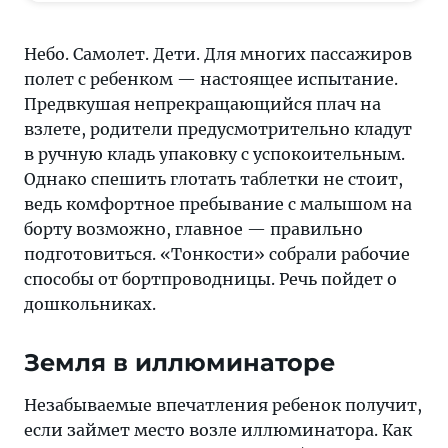
стоит,
ведь
Небо. Самолет. Дети. Для многих пассажиров
комфортное
полет с ребенком — настоящее испытание.
пребывание
Предвкушая непрекращающийся плач на
с
взлете, родители предусмотрительно кладут
малышом
в ручную кладь упаковку с успокоительным.
на
Однако спешить глотать таблетки не стоит,
борту
ведь комфортное пребывание с малышом на
возможно,
борту возможно, главное — правильно
главное —
подготовиться. «Тонкости» собрали рабочие
правильно
способы от бортпроводницы. Речь пойдет о
подготовиться.
дошкольниках.
«Тонкости»
собрали
Земля в иллюминаторе
рабочие
способы
Незабываемые впечатления ребенок получит,
от
если займет место возле иллюминатора. Как
бортпроводницы.