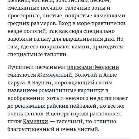
мелким, мягким, золотистым песком,
смешанные песчано-галечные зоны и
просторные, чистые, покрытые камешками
средних размеров. Вход в море практически
везде пологий, так как сюда специально
завозили гальку для выравнивания дна. Но
там, где его покрывают камни, пригодятся
специальные тапочки.
Лучшими песчаными
пляжами Феодосии
считаются
Жемчужный
,
Золотой
и
Алые
паруса
. А
Баунти
, порождающий своим
названием романтичные картинки в
воображении, хоть и немного не дотягивает
до рекламных райских пейзажей, но все же
очень неплох. В центре города расположен
пляж
Камешки
— галечный, но отлично
благоустроенный и очень чистый.