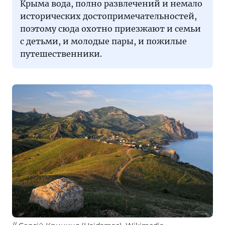
курортом.
Крыма вода, полно развлечений и немало
Но
исторических достопримечательностей,
главное
поэтому сюда охотно приезжают и семьи
в
с детьми, и молодые пары, и пожилые
этом
путешественники.
городе —
это,
конечно
же,
море.