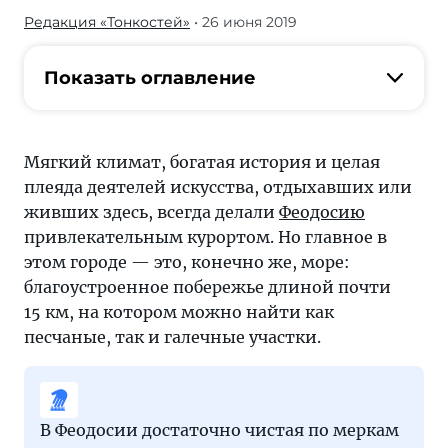
Редакция «Тонкостей»
• 26 июня 2019
Мягкий
климат,
богатая
Показать оглавление
история
и
целая
Мягкий климат, богатая история и целая
плеяда
плеяда деятелей искусства, отдыхавших или
деятелей
живших здесь, всегда делали
Феодосию
искусства,
привлекательным курортом. Но главное в
отдыхавших
этом городе — это, конечно же, море:
или
благоустроенное побережье длиной почти
живших
15 км, на котором можно найти как
здесь,
песчаные, так и галечные участки.
всегда
делали
Феодосию
привлекательным
В Феодосии достаточно чистая по меркам