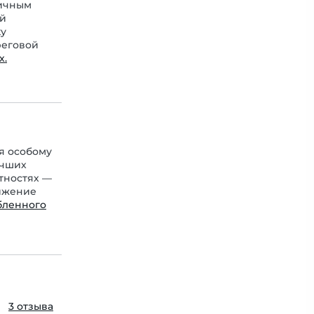
тичным
ый
ку
реговой
х.
я особому
учших
тностях —
нижение
бленного
3 отзыва