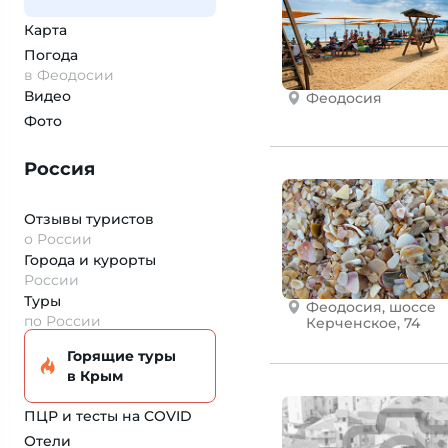
Карта
Погода
в Феодосии
Видео
Феодосия
Фото
Россия
Отзывы туристов
о России
Города и курорты
России
Туры
Феодосия, шоссе
по России
Керченское, 74
Горящие туры
в Крым
ПЦР и тесты на COVID
Отели