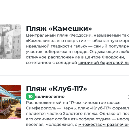
Пляж «Камешки»
Центральный пляж Феодосии, называемый та
«Камешки» за его покрытие — обкатанную мор
идеальной гладкости гальку — самый популяр
участок побережья в городе. Отдыхающие любя
отличное расположение в центре Феодосии,
сочетанное с солидной
шириной береговой л
Пляж «Клуб-117»
10
великолепно
Расположенный на 117-ом километре шоссе
Симферополь — Керчь, пляж «Клуб-117» форма
является частью Золотого пляжа. Однако от по
его отличает особая атмосфера отдыха — нефо
весёлая, молодёжная, с
множеством развлече