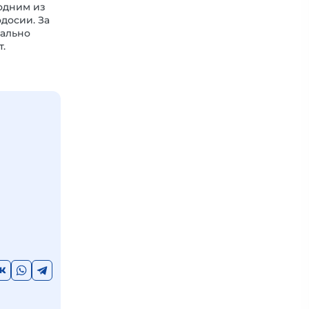
одним из
досии. За
тально
.