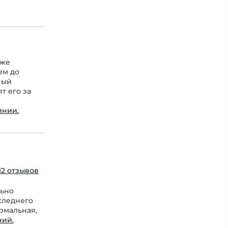
кже
ем до
ный
т его за
инии.
12 отзывов
льно
следнего
рмальная,
ний.