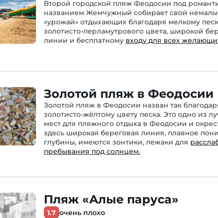
Второй городской пляж Феодосии под роман
названием Жемчужный собирает свой немал
«урожай» отдыхающих благодаря мелкому пес
золотисто-перламутрового цвета, широкой бе
линии и бесплатному
входу для всех желающи
Золотой пляж в Феодосии
Золотой пляж в Феодосии назван так благодар
золотисто-жёлтому цвету песка. Это одно из л
мест для пляжного отдыха в Феодосии и окрес
здесь широкая береговая линия, плавное по
глубины, имеются зонтики, лежаки для
рассла
пребывания под солнцем.
Пляж «Алые паруса»
1.7
очень плохо