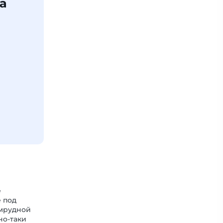
а
е
е под
умрудной
но-таки