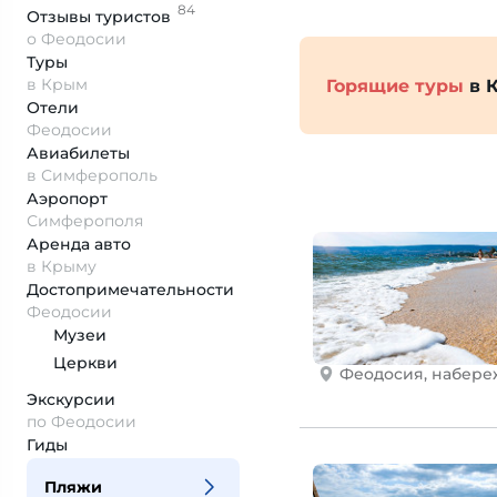
84
Отзывы
туристов
о Феодосии
Туры
в Крым
Горящие туры
в 
Отели
Феодосии
Авиабилеты
в Симферополь
Аэропорт
Симферополя
Аренда авто
в Крыму
Достопримеча­тельности
Феодосии
Музеи
Церкви
Феодосия, набере
Экскурсии
по Феодосии
Гиды
Пляжи