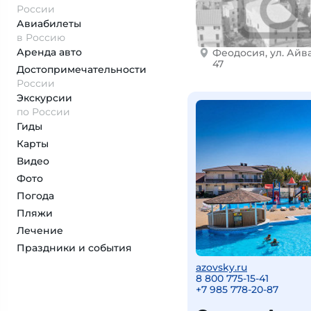
России
Авиабилеты
в Россию
Аренда авто
Феодосия, ул. Айв
47
Достопримеча­тельности
России
Экскурсии
по России
Гиды
Карты
Видео
Фото
Погода
Пляжи
Лечение
Праздники и события
azovsky.ru
8 800 775-15-41
+
7 985 778-20-87