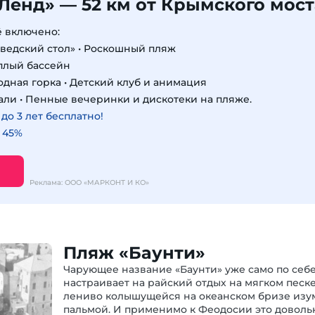
Ленд» — 52 км от Крымского мост
ё включено:
шведский стол» • Роскошный пляж
еплый бассейн
одная горка • Детский клуб и анимация
али • Пенные вечеринки и дискотеки на пляже.
о 3 лет бесплатно!
 45%
Реклама: ООО «МАРКОНТ И КО»
Пляж «Баунти»
Чарующее название «Баунти» уже само по себ
настраивает на райский отдых на мягком песк
лениво колышущейся на океанском бризе из
пальмой. И применимо к Феодосии это доволь