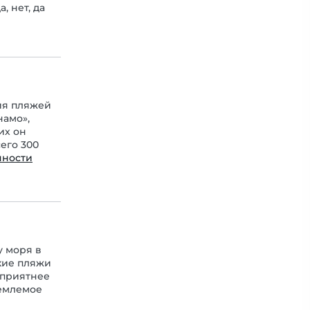
, нет, да
ия пляжей
намо»,
их он
его 300
нности
у моря в
кие пляжи
 приятнее
иемлемое