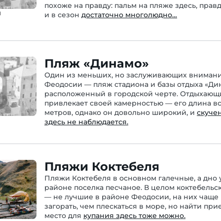
похоже на правду: пальм на пляже здесь, правда
я
и в сезон
достаточно многолюдно…
Пляж «Динамо»
Один из меньших, но заслуживающих вниман
Феодосии — пляж стадиона и базы отдыха «Ди
расположенный в городской черте. Отдыхающ
привлекает своей камерностью — его длина вс
метров, однако он довольно широкий, и
скуче
здесь не наблюдается.
Пляжи Коктебеля
Пляжи Коктебеля в основном галечные, а дно 
районе поселка песчаное. В целом коктебельс
— не лучшие в районе Феодосии, на них чаще
загорать, чем плескаться в море, но найти пр
место для
купания здесь тоже можно.