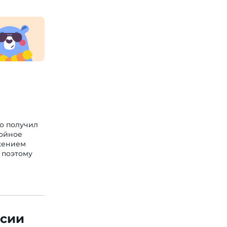
о получил
койное
жением
 поэтому
сии