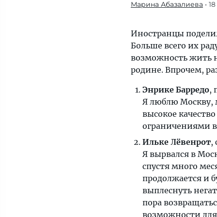
Марина Абазалиева
• 1
Больше
всего
их
Иностранцы подели
радуют
Больше всего их ра
отсутствие
возможность жить н
строгих
родине. Впрочем, р
пандемийных
Энрике Барредо
,
ограничений
Я люблю Москву, 
и
высокое качество 
возможность
ограничениями в Е
жить
нормальной
Ильке Лёвенрот
,
жизнью
Я вырвался в Моск
на
спустя много мес
фоне
продолжается и б
того,
выплеснуть негат
что
пора возвращатьс
происходит
возможности для 