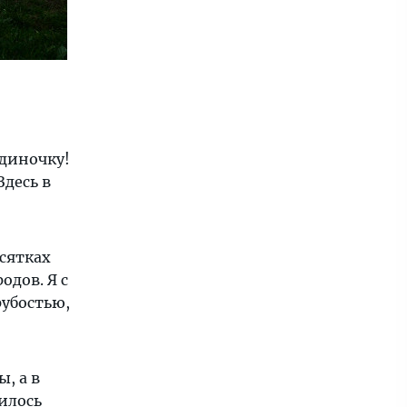
диночку!
десь в
есятках
одов. Я с
рубостью,
, а в
илось