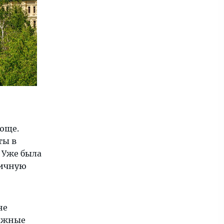
ающе.
ты в
. Уже была
ничную
не
рожные