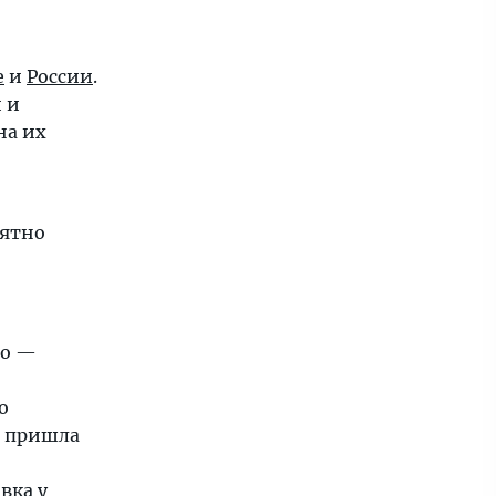
е
и
России
.
 и
на их
оятно
ло —
о
о пришла
вка у