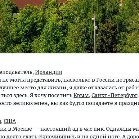
реподаватель,
Ирландия
я не могла представить, насколько в России потряс
лучшее место для жизни, я даже отказалась от рабо
аться здесь. Я хочу посетить
Крым
,
Санкт-Петербург
осто великолепен, вы как будто попадаете в празд
д
,
США
ки в Москве — настоящий ад в час пик. Однажды м
о долго ехать скрючившись и на одной ноге. А до