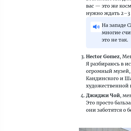
на
вас — это же кос
их
нужно ждать 2–3 д
родине.
На западе 
Впрочем,
многие счи
разочарованные
это не так.
«туристо-
экспато»
тоже
Hector Gomez
, Ме
имеются
Я разбираюсь в ис
огромный музей,
Кандинского и Ша
художественной ц
Джиджи Чой
, м
Это просто бальза
они заботятся о 