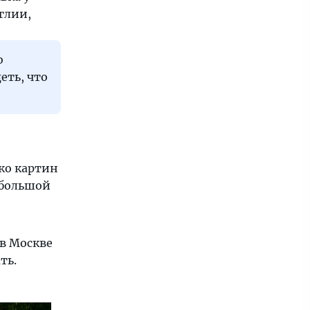
глии,
о
еть, что
ко картин
 большой
 в Москве
ть.