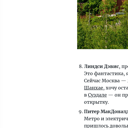
Линдси Дэвис
, п
Это фантастика, 
Сейчас Москва — 
Шанхае
, хочу ост
в
Суздале
— он пр
открытку.
Питер МакДонал
Метро и электрич
пришлось довольн