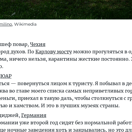
milino
, Wikimedia
, шеф повар,
Чехия
род духов. По
Карлову мосту
можно прогуляться в о
а, ничего нельзя, карантины жесткие постоянно. З
о.
,
ЮАР
ться — повернуться лицом к туристу. Я побывал в д
ква во главе моего списка самых неприветливых гор
ньги, приехал в такую даль, чтобы столкнуться с г
ю и хамством. И это в лучших музеях страны.
 диджей,
Германия
рмании уже второй год сидят без нормальной работы
це ночные заведения хоть и закрывались, но это дл