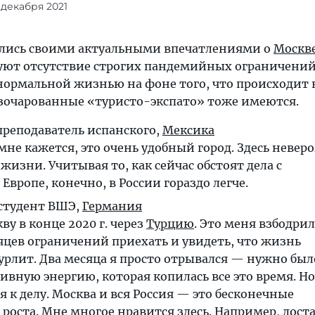
8 декабря 2021
лись своими актуальными впечатлениями о
Москв
дуют отсутствие строгих пандемийных ограничений
ормальной жизнью на фоне того, что происходит 
азочарованные «туристо-экспато» тоже имеются.
 преподаватель испанского,
Мексика
мне кажется, это очень удобный город. Здесь невер
жизни. Учитывая то, как сейчас обстоят дела с
вропе, конечно, в России гораздо легче.
 студент ВШЭ,
Германия
ву в конце 2020 г. через
Турцию
. Это меня взбодри
яцев ограничений приехать и увидеть, что жизнь
урлит. Два месяца я просто отрывался — нужно был
ивную энергию, которая копилась все это время. Н
я к делу. Москва и вся Россия — это бесконечные
роста. Мне многое нравится здесь. Например, доста