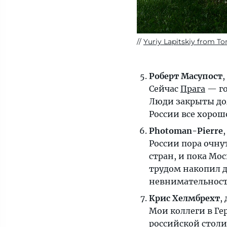
Yuriy Lapitskiy from To
Роберт Масупост
Сейчас
Прага
— го
Люди закрыты дом
России все хорош
Photoman-Pierre
России пора очну
стран, и пока Мос
трудом накопил де
невнимательность
Крис Хелмбрехт
,
Мои коллеги в Ге
российской столи