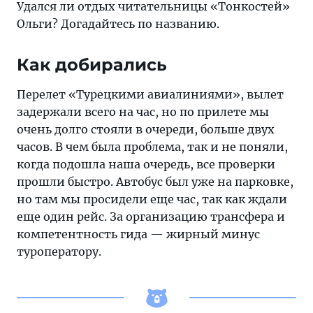
Удался ли отдых читательницы «Тонкостей»
были
Ольги? Догадайтесь по названию.
лететь
в
Как добирались
Грецию,
но
Перелет «Турецкими авиалиниями», вылет
пришлось
задержали всего на час, но по прилете мы
брать
очень долго стояли в очереди, больше двух
то,
часов. В чем была проблема, так и не поняли,
что
когда подошла наша очередь, все проверки
есть
прошли быстро. Автобус был уже на парковке,
но там мы просидели еще час, так как ждали
еще один рейс. За организацию трансфера и
компетентность гида — жирный минус
туроператору.