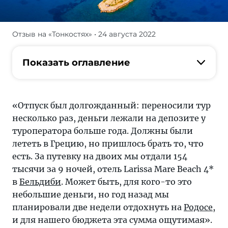
Отзыв на «Тонкостях»
• 24 августа 2022
Отпуск
был
долгожданный:
Показать оглавление
переносили
тур
несколько
«Отпуск был долгожданный: переносили тур
раз,
несколько раз, деньги лежали на депозите у
деньги
туроператора больше года. Должны были
лежали
лететь в Грецию, но пришлось брать то, что
на
есть. За путевку на двоих мы отдали 154
депозите
тысячи за 9 ночей, отель Larissa Mare Beach 4*
у
в
Бельдиби
. Может быть, для кого-то это
туроператора
небольшие деньги, но год назад мы
больше
планировали две недели отдохнуть на
Родосе
,
года.
и для нашего бюджета эта сумма ощутимая».
Должны