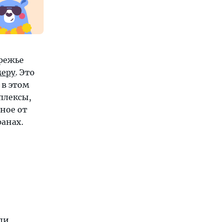
режье
еру
. Это
 в этом
плексы,
ное от
анах.
ли