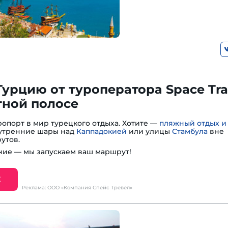
Турцию от туроператора Space Tra
тной полосе
опорт в мир турецкого отдыха. Хотите —
пляжный отдых и
— утренние шары над
Каппадокией
или улицы
Стамбула
вне
утов.
ие — мы запускаем ваш маршрут!
Е
Реклама: ООО «Компания Спейс Тревел»