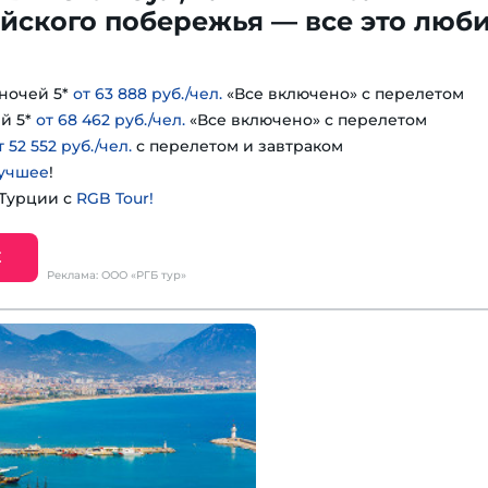
йского побережья — все это люб
ночей 5*
от 63 888 руб./чел.
«Все включено» с перелетом
й 5*
от 68 462 руб./чел.
«Все включено» с перелетом
т 52 552 руб./чел.
с перелетом и завтраком
учшее
!
 Турции с
RGB Tour!
Е
Реклама: ООО «РГБ тур»