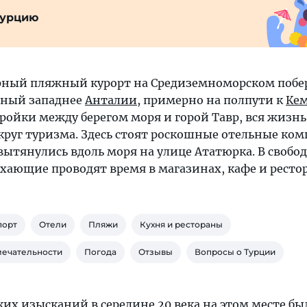
Турцию
рный пляжный курорт на Средиземноморском побе
нный западнее
Анталии
, примерно на полпути к
Кем
ройки между берегом моря и горой Тавр, вся жизнь
круг туризма. Здесь стоят роскошные отельные ком
ытянулись вдоль моря на улице Ататюрка. В свобод
хающие проводят время в магазинах, кафе и рестор
порт
Отели
Пляжи
Кухня и рестораны
мечательности
Погода
Отзывы
Вопросы о Турции
ких изысканий в середине 20 века на этом месте бы