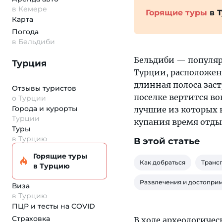
в Кемере
Горящие туры
в 
Карта
Погода
в Бельдиби
Бельдиби — популя
Турция
Турции, расположе
длинная полоса заст
Отзывы туристов
поселке вертится во
о Турции
Города и курорты
лучшие из которых в
Турции
купания время отды
Туры
в Турцию
В этой статье
Горящие туры
Как добраться
Транс
в Турцию
Развлечения и достопри
Виза
в Турцию
ПЦР и тесты на COVID
Страховка
В ходе археологичес