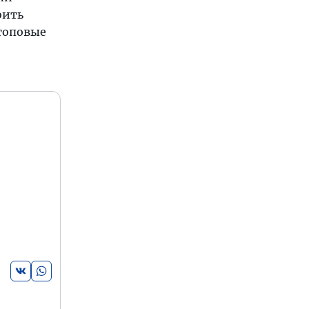
оить
 топовые