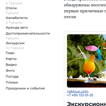
в Турцию
обнаружены поселения
Отели
первые приличные г
Турции
отели.
Авиабилеты
в Турцию
Аренда авто
Достопримеча­тельности
Турции
Экскурсии
по Турции
Гиды
Карты
Видео
Фото
Погода
Пляжи
Праздники и события
rgbtour.com
+7 495 133-01-35
Экскурсион