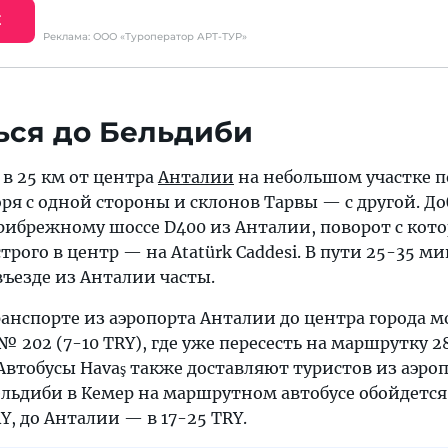
Е
Реклама: ООО «Туроператор АРТ-ТУР»
ься до Бельдиби
в 25 км от центра
Анталии
на небольшом участке п
я с одной стороны и склонов Тарвы — с другой. До
рибрежному шоссе D400 из Анталии, поворот с кото
трого в центр — на Atatürk Caddesi. В пути 25-35 ми
ъезде из Анталии часты.
анспорте из аэропорта Анталии до центра города 
№ 202 (7-10 TRY), где уже пересесть на маршрутку 2
 Автобусы Havaş также доставляют туристов из аэро
ельдиби в Кемер на маршрутном автобусе обойдется
Y, до Анталии — в 17-25 TRY.