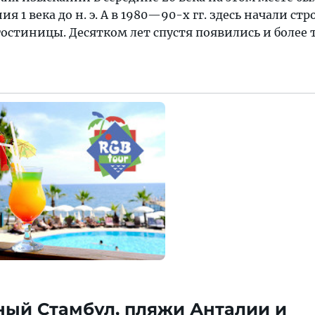
 1 века до н. э. А в 1980—90-х гг. здесь начали стр
остиницы. Десятком лет спустя появились и более
ный Стамбул, пляжи Анталии и