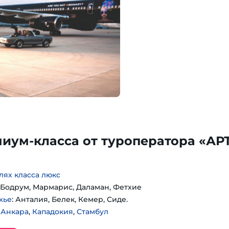
иум-класса от туроператора «АРТ
лях класса люкс
: Бодрум, Мармарис, Даламан, Фетхие
жье
: Анталия, Белек, Кемер, Сиде.
:
Анкара
,
Кападокия
,
Стамбул