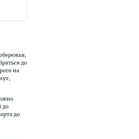
обережья,
браться до
рого на
нут,
можно
8 до
порта до