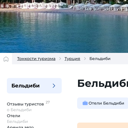
Тонкости туризма
Турция
Бельдиби
Бельдиб
Бельдиби
27
Отели Бельдиби
Отзывы
туристов
о Бельдиби
Отели
Бельдиби
Аренда авто