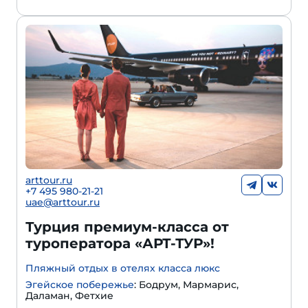
arttour.ru
+
7 495 980-21-21
uae@arttour.ru
Турция премиум-класса от
туроператора «АРТ-ТУР»!
Пляжный отдых в отелях класса люкс
Эгейское побережье
: Бодрум, Мармарис,
Даламан, Фетхие