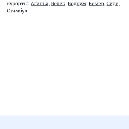
курорты:
Аланья
,
Белек
,
Бодрум
,
Кемер
,
Сиде
,
Стамбул
.