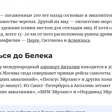
— посаженные 200 лет назад сосновые и эвкалиптов
ожество черепах. Другой их вид — гигантские морс
 здешние пляжи местом для откладки яиц. И хотя с
д, всего 15-20 км от него расположены руины древ
 Памфилии —
Перге
, Силлиона и
Аспендоса
.
ься до Белека
ку международный
аэропорт Анталии
находится в 30
 Из Москвы сюда совершают прямые рейсы самолеты
цких авиалиний», «Пегасус Эйрланс» и других ком
а 30 минут). Из Санкт-Петербурга в Анталию летают
кие авиалинии», «ВИМ Эйрланс» и «Нордвинд Эйрл