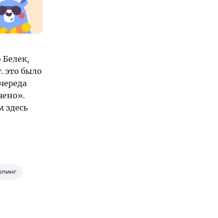
 Белек,
. это было
череда
чено».
м здесь
пинг