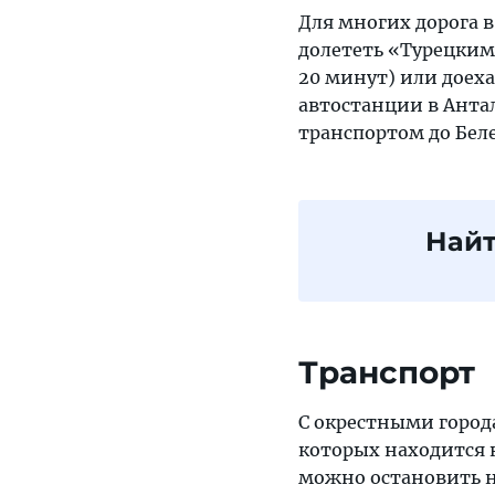
Для многих дорога в
долететь «Турецкими
20 минут) или доех
автостанции в Антал
транспортом до Беле
Найт
Транспорт
С окрестными город
которых находится на
можно остановить на