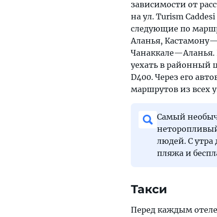
зависимости от рас
на ул. Turism Cadde
следующие по марш
Аланья, Кастамону
Чанаккале—Аланья. П
уехать в районный ц
D400. Через его ав
маршрутов из всех у
Самый необыч
неторопливый
людей. С утра
пляжа и беспл
Такси
Перед каждым отеле