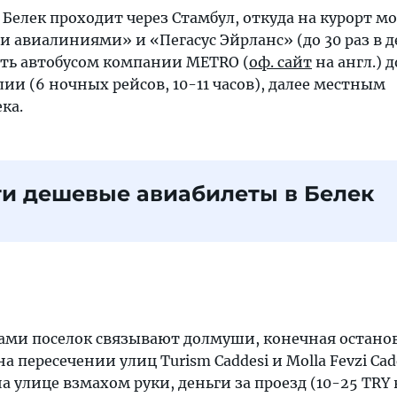
 Белек проходит через Стамбул, откуда на курорт 
 авиалиниями» и «Пегасус Эйрланс» (до 30 раз в де
ать автобусом компании METRO (
оф. сайт
на англ.) д
ии (6 ночных рейсов, 10-11 часов), далее местным
ка.
и дешевые авиабилеты в Белек
ами поселок связывают долмуши, конечная остано
 пересечении улиц Turism Caddesi и Molla Fevzi Cad
 улице взмахом руки, деньги за проезд (10-25 TRY 