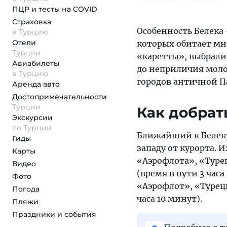
ПЦР и тесты на COVID
Страховка
Особенность Белека 
в Турцию
Отели
которых обитает мн
Турции
«каретты», выбрали
Авиабилеты
до неприличия моло
в Турцию
городов античной
Аренда авто
Достопримеча­тельности
Турции
Как добрат
Экскурсии
по Турции
Ближайший к Беле
Гиды
западу от курорта.
Карты
«Аэрофлота», «Туре
Видео
(время в пути 3 час
Фото
«Аэрофлот», «Турец
Погода
часа 10 минут).
Пляжи
Праздники и события