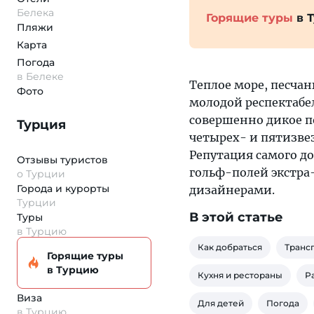
Белека
Горящие туры
в 
Пляжи
Карта
Погода
в Белеке
Теплое море, песча
Фото
молодой респектабель
совершенно дикое п
Турция
четырех- и пятизве
Репутация самого до
Отзывы туристов
гольф-полей экстр
о Турции
Города и курорты
дизайнерами.
Турции
В этой статье
Туры
в Турцию
Как добраться
Транс
Горящие туры
в Турцию
Кухня и рестораны
Р
Виза
Для детей
Погода
в Турцию