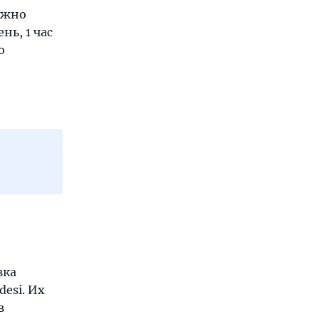
можно
нь, 1 час
о
вка
desi. Их
в