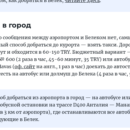
ом, как добраться в Белек,
читайте здесь
.
 в город
о сообщения между аэропортом и Белеком нет, сам
й способ добраться до курорта — взять такси. Дор
ут и обходится в 60-150 TRY. Бюджетный вариант 
 600 (2 раза в час, 45-60 минут, 35 TRY) или автоб
avas (
оф. сайт
на англ., 1 раз в час) доехать до авто
сть на автобус или долмуш до Белека (4 раза в час,
об добраться из аэропорта в город — на автобусе ил
тобусной остановки на трассе D400 Анталия — Мана
в 3 км от аэропорта), где останавливаются все авто
дующие в Белек.