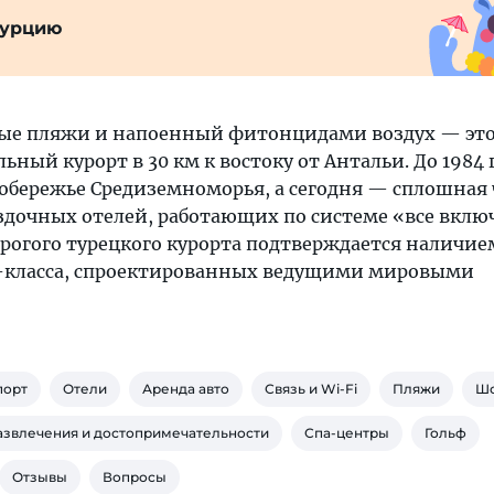
Турцию
ные пляжи и напоенный фитонцидами воздух — это
ный курорт в 30 км к востоку от Антальи. До 1984 г
обережье Средиземноморья, а сегодня — сплошная 
здочных отелей, работающих по системе «все вклю
рогого турецкого курорта подтверждается наличие
а-класса, спроектированных ведущими мировыми
порт
Отели
Аренда авто
Связь и Wi-Fi
Пляжи
Шо
азвлечения и достопримечательности
Спа-центры
Гольф
Отзывы
Вопросы