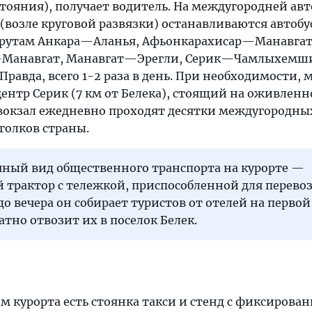
стояния), получает водитель. На междугородней ав
si (возле круговой развязки) останавливаются автобу
рутам Анкара—Аланья, Афьонкарахисар—Манавгат
—Манавгат, Манавгат—Эрегли, Серик—Чамлыхемш
равда, всего 1-2 раза в день. При необходимости,
ентр Серик (7 км от Белека), стоящий на оживленн
товокзал ежедневно проходят десятки междугородны
голков страны.
ный вид общественного транспорта на курорте —
 трактор с тележкой, приспособленной для перево
 до вечера он собирает туристов от отелей на перво
атно отвозит их в поселок Белек.
м курорта есть стоянка такси и стенд с фиксиров