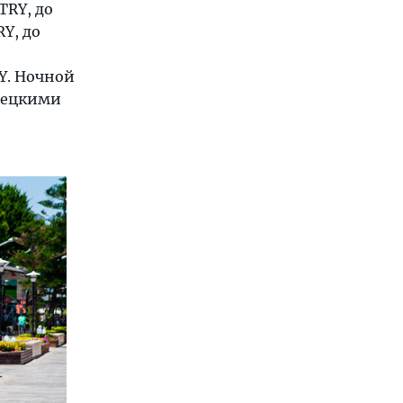
TRY, до
Y, до
Y. Ночной
урецкими