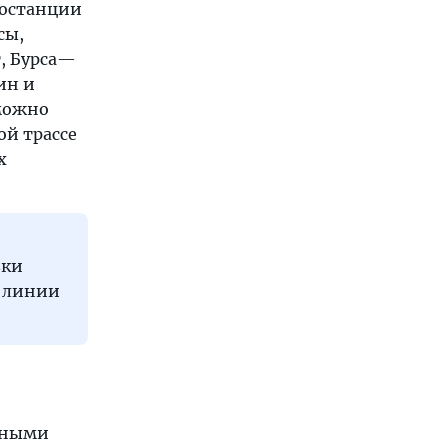
тостанции
сы,
, Бурса—
ин и
 можно
ой трассе
х
зки
й линии
анными