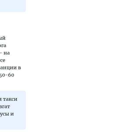
ый
ога
— на
усе
станции в
 50-60
и такси
вгат
бусы и