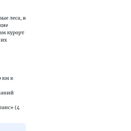
ые леса, в
кие
ам курорт
них
 км к
паний
анс» (4