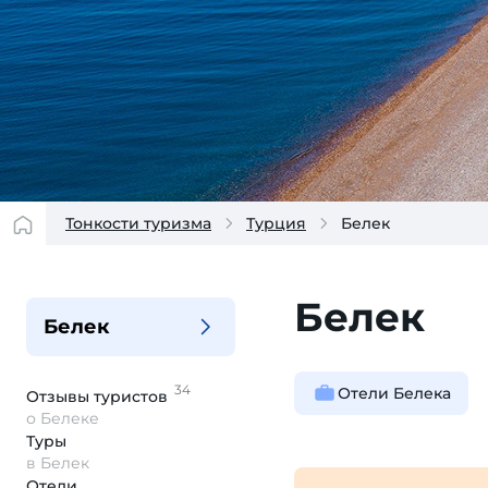
Тонкости туризма
Турция
Белек
Белек
Белек
34
Отели Белека
Отзывы
туристов
о Белеке
Туры
в Белек
Отели