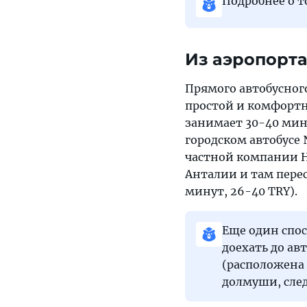
Подробнее о т
Из аэропорта
Прямого автобусног
простой и комфортны
занимает 30-40 мин
городском автобусе №
частной компании H
Анталии и там пересе
минут, 26-40 TRY).
Еще один спос
доехать до ав
(расположена 
долмуши, сле