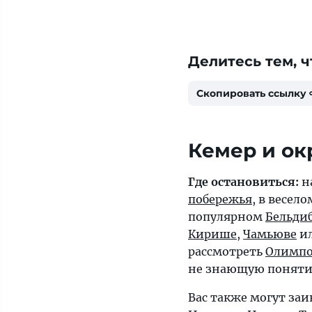
Делитесь тем, ч
Скопировать ссылку
Кемер и ок
Где остановиться:
н
побережья
, в весел
популярном
Бельди
Кирише
,
Чамьюве
и
рассмотреть
Олимпо
не знающую понятий a
Вас также могут за