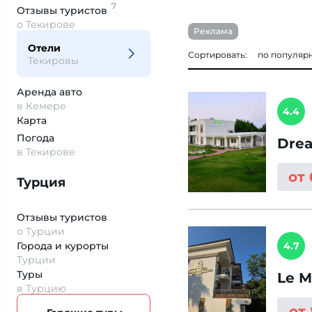
7
Отзывы
туристов
о Текирове
Реклама
Отели
Сортировать:
по популяр
Текировы
Аренда авто
в Кемере
4.4
Карта
Погода
Drea
в Текирове
от
Турция
Отзывы туристов
о Турции
Города и курорты
4.7
Турции
Туры
Le M
в Турцию
от