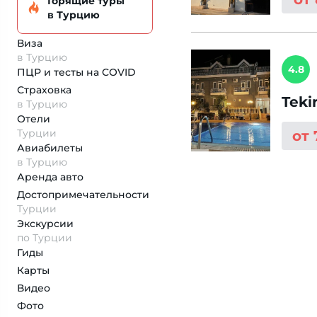
Горящие туры
в Турцию
Виза
в Турцию
4.8
ПЦР и тесты на COVID
Страховка
Teki
в Турцию
Отели
Турции
от
Авиабилеты
в Турцию
Аренда авто
Достопримеча­тельности
Турции
Экскурсии
по Турции
Гиды
Карты
Видео
Фото