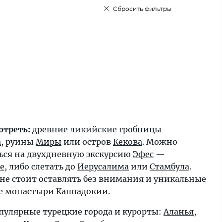
Сбросить фильтры
отреть:
древние ликийские гробницы
а
, руины
Миры
или остров
Кекова
. Можно
ься на двухдневную экскурсию
Эфес
—
е
, либо слетать до
Иерусалима
или
Стамбула
.
 не стоит оставлять без внимания и уникальные
е монастыри
Каппадокии
.
пулярные турецкие города и курорты:
Аланья
,