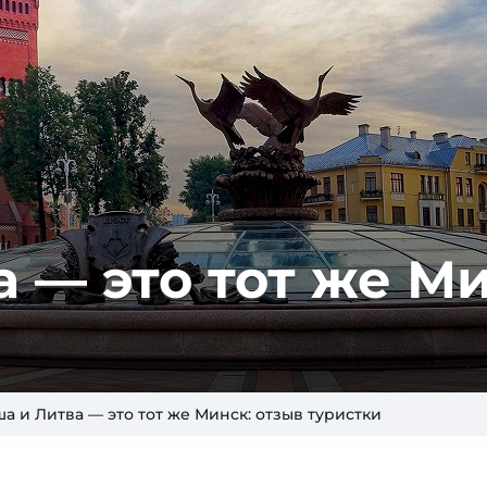
 — это тот же Ми
и
а и Литва — это тот же Минск: отзыв туристки