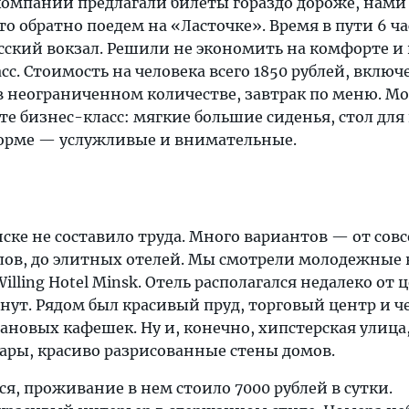
акомпании предлагали билеты гораздо дороже, нами
о обратно поедем на «Ласточке». Время в пути 6 ча
сский вокзал. Решили не экономить на комфорте и
сс. Стоимость на человека всего 1850 рублей, вклю
в неограниченном количестве, завтрак по меню. Мо
те бизнес-класс: мягкие большие сиденья, стол для
орме — услужливые и внимательные.
ске не составило труда. Много вариантов — от сов
ов, до элитных отелей. Мы смотрели молодежные
lling Hotel Minsk. Отель располагался недалеко от 
нут. Рядом был красивый пруд, торговый центр и ч
новых кафешек. Ну и, конечно, хипстерская улица,
бары, красиво разрисованные стены домов.
я, проживание в нем стоило 7000 рублей в сутки.