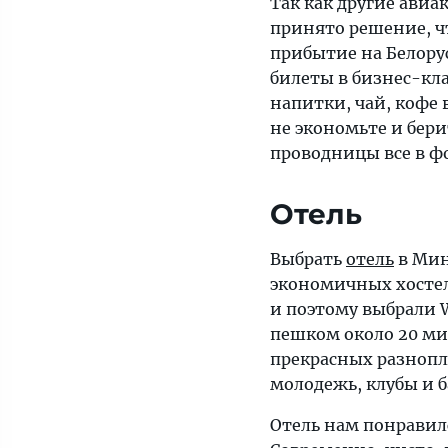
Так как другие ави
принято решение, чт
прибытие на Белору
билеты в бизнес-кла
напитки, чай, кофе 
не экономьте и бери
проводницы все в ф
Отель
Выбрать
отель
в Мин
экономичных хостел
и поэтому выбрали Wi
пешком около 20 ми
прекрасных разнопла
молодежь, клубы и 
Отель нам понравилс