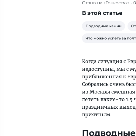
Отзыв на «Тонкостях»
• 
Когда
ситуация
В этой статье
с
Европой
Подводные камни
От
стала
Что можно успеть за пол
неоднозначной,
и
все
Когда ситуация с Ев
рейсы
недоступны, мы с м
из
приближенная к Евр
России
Собрались очень быс
были
из Москвы смешная —
недоступны,
лететь какие-то 1,5 
мы
праздничных выходн
с
приятным.
мужем
решили
Подводные
поехать