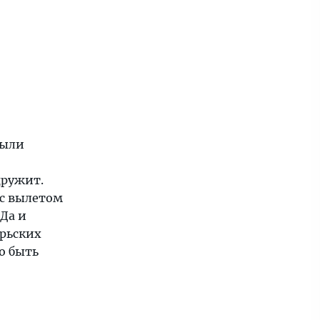
были
дружит.
 с вылетом
 Да и
брьских
о быть