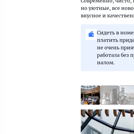
Современно, чисто,
но уютные, все ново
вкусное и качествен
Сидеть в номе
платить приде
не очень прия
работала без 
налом.