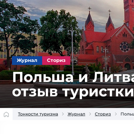
Журнал
Сториз
Польша и Литва
отзыв туристк
Тонкости туризма
Журнал
Сториз
Польш