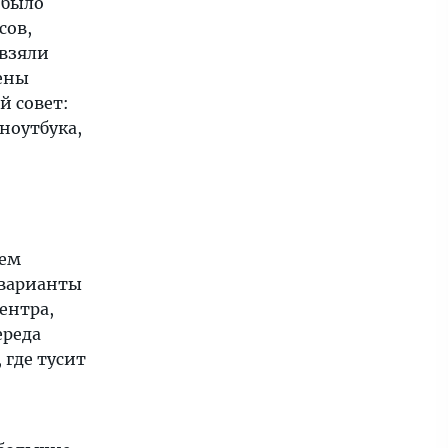
 было
сов,
 взяли
чены
й совет:
 ноутбука,
сем
 варианты
центра,
ереда
 где тусит