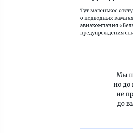
в
Тут маленькое отсту
Беларусь.
о подводных камнях,
Пожалуй,
авиакомпания «Бела
самая
предупреждения сни
приближенная
к
Европе
страна,
которая
на
Мы п
настоящий
но до
момент
с
не п
нами
до в
дружит