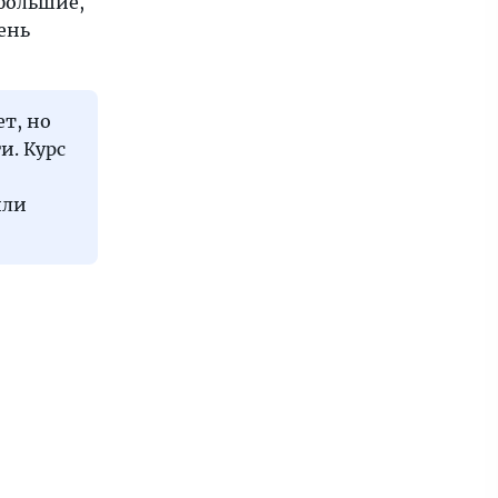
ебольшие,
ень
ет, но
и. Курс
или