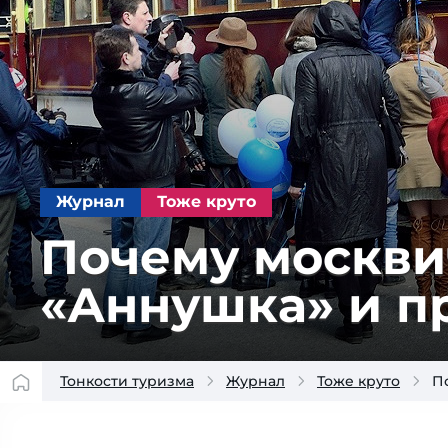
Журнал
Тоже круто
Почему москви
«Аннушка» и пр
Тонкости туризма
Журнал
Тоже круто
П