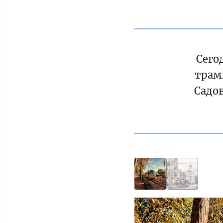
Сего
трам
Садов