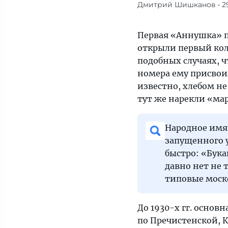
Дмитрий Шишканов
• 2
Первая
«Аннушка»
прогрохотала
Первая «Аннушка» пр
по
открыли первый кол
улицам
подобных случаях, 
Москвы
номера ему присвоил
еще
известно, хлебом н
в
тут же нарекли «м
1911 г.,
когда
Народное имя
в
запущенного у
столице
быстро: «Бука
открыли
давно нет не 
первый
типовые моско
кольцевой
трамвайный
До 1930-х гг. основ
маршрут
по Пречистенской, 