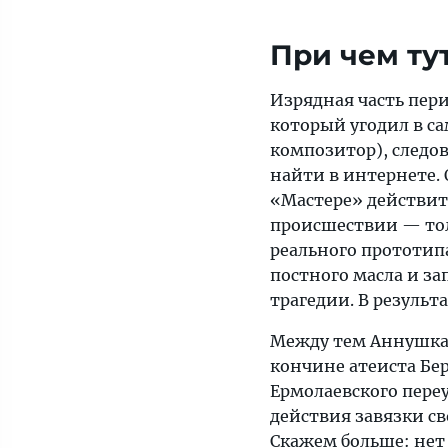
При чем ту
Изрядная часть пер
который угодил в с
композитор), следо
найти в интернете. 
«Мастере» действит
происшествии — тол
реального прототип
постного масла и з
трагедии. В результ
Между тем Аннушка-
кончине атеиста Бе
Ермолаевского пере
действия завязки св
Скажем больше: нет