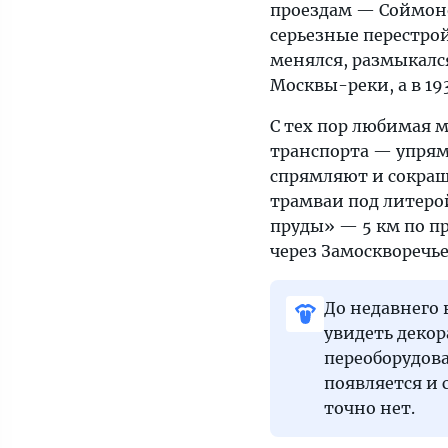
проездам — Соймоно
серьезные перестрой
менялся, размыкалс
Москвы-реки, а в 19
С тех пор любимая
транспорта — упрям
спрямляют и сокраща
трамваи под литеро
пруды» — 5 км по п
через Замоскворечье
До недавнего
увидеть деко
переоборудов
появляется и 
точно нет.