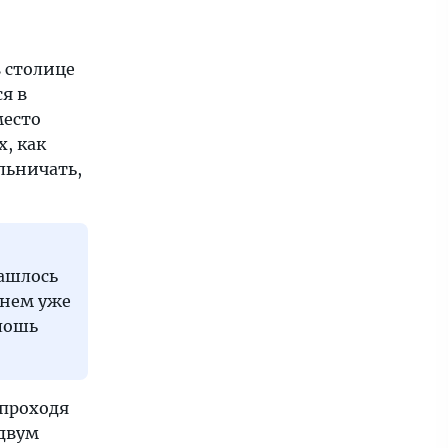
в столице
я в
место
, как
льничать,
нашлось
 нем уже
плошь
 проходя
 двум