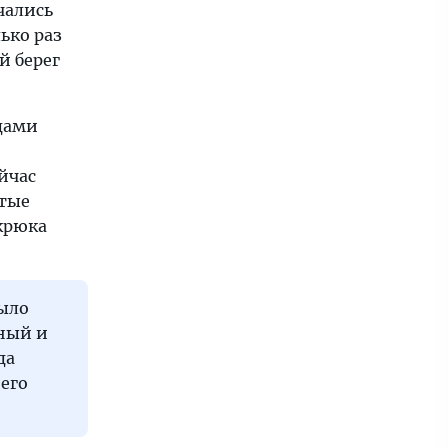
чались
ько раз
й берег
дами
йчас
стые
крюка
было
ный и
да
него