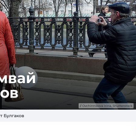
мвай
ков
Ovchinnikova Irina, Shutterstock
т Булгаков