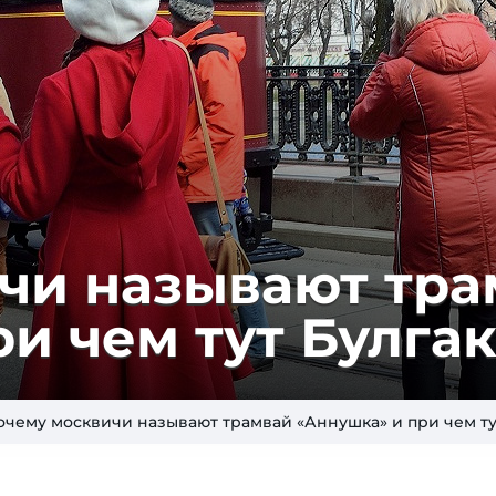
чи называют тра
и чем тут Булга
очему москвичи называют трамвай «Аннушка» и при чем ту