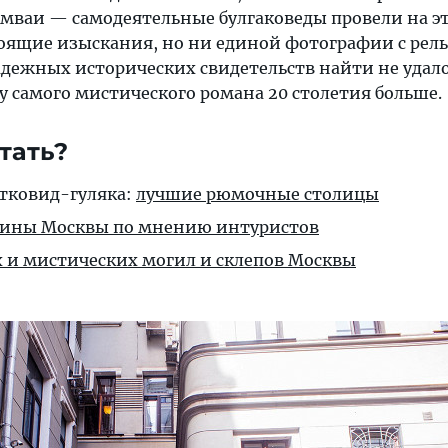
амваи — самодеятельные булгаковеды провели на э
оящие изыскания, но ни единой фотографии с рель
дежных исторических свидетельств найти не удалос
у самого мистического романа 20 столетия больше.
тать?
стковид-гуляка:
лучшие рюмочные столицы
ины Москвы по мнению интуристов
 и мистических могил и склепов Москвы