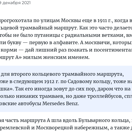
9 декабря 2021
огрохотала по улицам Москвы еще в 1911 г., когда 
ьцевой трамвайный маршрут. Как это часто делаетс
чтобы не было путаницы с радиальными ветками, в
и букву — первую в алфавите. А москвичи, которых
е корми — дай лишний раз поакать и посентимента
аршрут А» милым женским именем.
 для второго кольцевого трамвайного маршрута,
же в следующем 1912 г. по Садовому кольцу, тоже 
шка». Так его иногда зовут до сих пор, даром что на
только никаких трамваев, но даже троллейбусов, с
вские автобусы Mersedes Benz.
ная часть маршрута А шла вдоль Бульварного кольца,
Кремлевской и Москворецкой набережным, а также