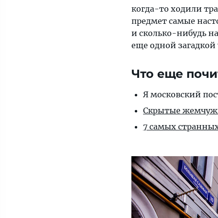
когда-то ходили тр
предмет самые наст
и сколько-нибудь на
еще одной загадкой 
Что еще почи
Я московский по
Скрытые жемчуж
7 самых странных