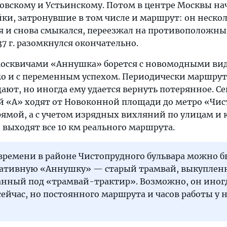
вскому и Устьинскому. Потом в центре Москвы на
ки, затронувшие в том числе и маршрут: он нескол
я и снова смыкался, переезжал на противоположны
37 г. разомкнулся окончательно.
 москвичами «Аннушка» борется с новомодными ви
о и с переменным успехом. Периодически маршрут
ют, но иногда ему удается вернуть потерянное. Се
й «А» ходят от Новоконной площади до метро «Чи
рямой, а с учетом изрядных вихляний по улицам и 
 выходят все 10 км реального маршрута.
 времени в районе Чистопрудного бульвара можно 
ративную «Аннушку» — старый трамвай, выкуплен
анный под «трамвай-трактир». Возможно, он иног
сейчас, но постоянного маршрута и часов работы у 