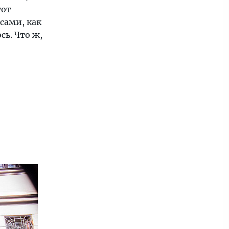
тот
сами, как
ь. Что ж,