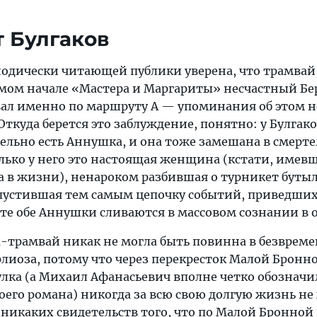
т Булгаков
иодически читающей публики уверена, что трамвай
амом начале «Мастера и Маргариты» несчастный Бе
вал именно по маршруту А — упоминания об этом 
Откуда берется это заблуждение, понятно: у Булгако
ельно есть Аннушка, и она тоже замешана в смерт
ько у него это настоящая женщина (кстати, имев
а в жизни), ненароком разбившая о турникет буты
апустившая тем самым цепочку событий, приведших
ате обе Аннушки сливаются в массовом сознании в 
трамвай никак не могла быть повинна в безврем
рлиоза, потому что через перекресток Малой Бронн
улка (а Михаил Афанасьевич вполне четко обозначи
оего романа) никогда за всю свою долгую жизнь не 
 никаких свидетельств того, что по Малой Бронной