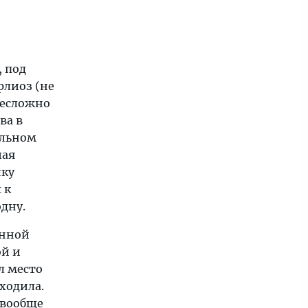
, под
рлиоз (не
несложно
ва в
ельном
шая
лку
 к
одну.
енной
ой и
л место
ходила.
 вообще