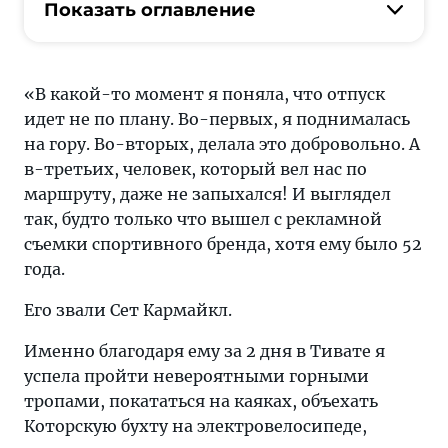
то
Показать оглавление
момент
я
поняла,
«В какой-то момент я поняла, что отпуск
что
идет не по плану. Во-первых, я поднималась
отпуск
на гору. Во-вторых, делала это добровольно. А
идет
в-третьих, человек, который вел нас по
не
маршруту, даже не запыхался! И выглядел
по
так, будто только что вышел с рекламной
плану.
съемки спортивного бренда, хотя ему было 52
Во-
года.
первых,
я
Его звали Сет Кармайкл.
поднималась
Именно благодаря ему за 2 дня в Тивате я
на
успела пройти невероятными горными
гору.
тропами, покататься на каяках, объехать
Во-
Которскую бухту на электровелосипеде,
вторых,