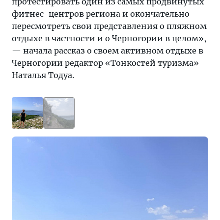
протестировать один из самых продвинутых
делала
фитнес-центров региона и окончательно
это
пересмотреть свои представления о пляжном
добровольно.
отдыхе в частности и о Черногории в целом»,
А
— начала рассказ о своем активном отдыхе в
в-
Черногории редактор «Тонкостей туризма»
третьих,
Наталья Тодуа.
человек,
который
вел
нас
по
маршруту,
даже
не
запыхался