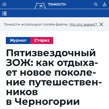
Тонкости используют сookie-файлы.
Что это значит?
Журнал
Сториз
Пятизвездочный
ЗОЖ: как от­ды­ха­
ет но­вое по­ко­ле­
ние пу­те­шест­вен­
ни­ков
в Черногории