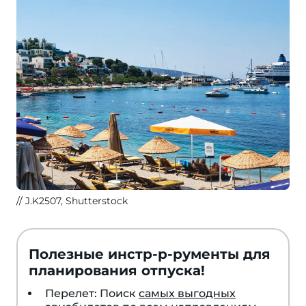
подорожал
на
8 %,
а
средняя
стоимость
заграничных
туров
увеличилась
с
84
до
J.K2507, Shutterstock
92
тыс.
RUB.
Полезные инстр-р-рументы для
планирования отпуска!
Перелет: Поиск
самых выгодных