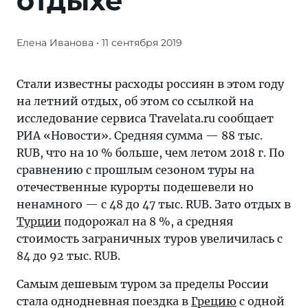
отдыхе
Елена Иванова
• 11 сентября 2019
Средняя
сумма —
88
Стали известны расходы россиян в этом году
тыс.
на летний отдых, об этом со ссылкой на
RUB,
исследование сервиса Travelata.ru сообщает
что
РИА «Новости». Средняя сумма — 88 тыс.
на
RUB, что на 10 % больше, чем летом 2018 г. По
10 %
сравнению с прошлым сезоном туры на
больше,
отечественные курорты подешевели но
чем
ненамного — с 48 до 47 тыс. RUB. Зато отдых в
летом
Турции
подорожал на 8 %, а средняя
2018 г.
стоимость заграничных туров увеличилась с
По
84 до 92 тыс. RUB.
сравнению
Самым дешевым туром за пределы России
с
стала однодневная поездка в
Грецию
с одной
прошлым