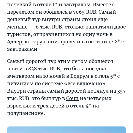
ночевкой в отеле 1* и завтраком. Вместе с
сезоном
перелетом он обошелся в 7065 RUB. Самый
туры
дешевый тур внутри страны стоил еще
на
меньше — 6 тыс. RUB, столько заплатили двое
отечественные
туристов, отправившихся на одну ночь в
курорты
Адлер
, которую они провели в гостинице 2* с
подешевели,
завтраками.
но
ненамного —
Самый дорогой тур этим летом обошелся
с
почти в 838 тыс. RUB, это была поездка
48
вчетвером на 10 ночей в
Бодрум
в отель 5* с
до
питанием по системе «все включено».
47
Внутри страны самый дорогой потянул на 357
тыс.
тыс. RUB, это был тур в
Сочи
на четверых
RUB.
взрослых и трех детей в отель 4* на
Зато
полупансионе.
отдых
в
Турции