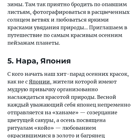
туризме
зимы. Там так приятно бродить по опавшим
на
листьям, фотографироваться в расцвеченных
страницах
солнцем ветвях и любоваться яркими
«Тонкостей».
красками увядания природы... Приглашаем в
путешествие по самым красивым осенним
пейзажам планеты.
5. Нара, Япония
С кого начать наш хит-парад осенних красок,
как не с
Японии
, жители которой имеют
мудрую привычку организованно
наслаждаться красотой природы. Весной
каждый уважающий себя японец непременно
отправляется на «ханаме» — созерцание
цветущей сакуры, а осень посвящена
ритуалам «койо» — любованием
окрасившимися в золото и багрянец