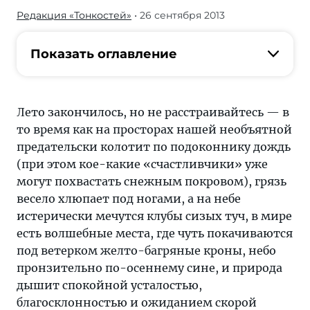
Редакция «Тонкостей»
• 26 сентября 2013
Журнал/
Топ-5
самых
Показать оглавление
красивых
осенних
пейзажей
Лето закончилось, но не расстраивайтесь — в
—
то время как на просторах нашей необъятной
яркие
предательски колотит по подоконнику дождь
идеи
(при этом кое-какие «счастливчики» уже
путешествий
могут похвастать снежным покровом), грязь
от
весело хлюпает под ногами, а на небе
«Тонкостей
истерически мечутся клубы сизых туч, в мире
туризма».
есть волшебные места, где чуть покачиваются
Рейтинги
под ветерком желто-багряные кроны, небо
и
пронзительно по-осеннему сине, и природа
подборки
дышит спокойной усталостью,
о
благосклонностью и ожиданием скорой