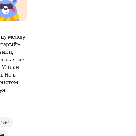
ицу между
старый»
ения,
 такая же
то Милан —
. Но в
уристом
уя,
пинг
да