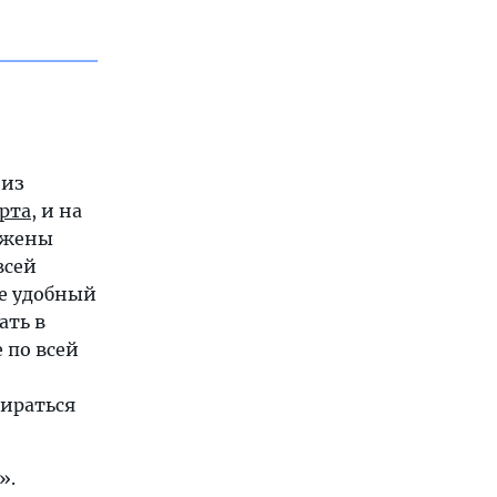
 из
рта
, и на
ложены
всей
не удобный
ать в
 по всей
бираться
».