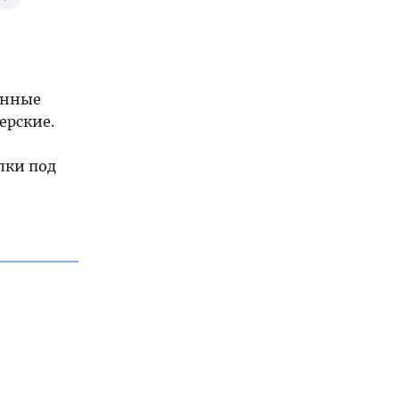
енные
ерские.
лки под