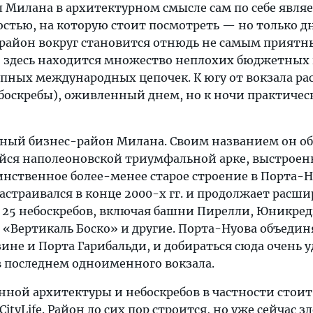
 Милана в архитектурном смысле сам по себе являе
стью, на которую стоит посмотреть — но только дн
 район вокруг становится отнюдь не самым приятн
о здесь находится множество неплохих бюджетных
упных международных цепочек. К югу от вокзала р
ебоскребы), оживленный днем, но к ночи практичес
ный бизнес-район Милана. Своим названием он о
ся наполеоновской триумфальной арке, выстроен
единственное более-менее старое строение в Порта-Н
астраивался в конце 2000-х гг. и продолжает расши
о 25 небоскребов, включая башни Пирелли, Юникред
 «Вертикаль Боско» и другие. Порта-Нуова объедин
ине и Порта Гарибальди, и добираться сюда очень 
в последнем одноименного вокзала.
ной архитектуры и небоскребов в частности стоит
CityLife. Район до сих пор строится, но уже сейчас зд