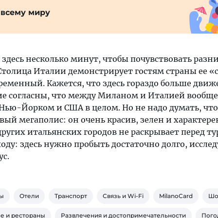
 всему миру
 здесь несколько минут, чтобы почувствовать разн
толица Италии демонстрирует гостям страны ее «
ременный. Кажется, что здесь гораздо больше движ
ие согласны, что между Миланом и Италией вообще
 Нью-Йорком и США в целом. Но не надо думать, ч
вый мегаполис: он очень красив, зелен и характерен
других итальянских городов не раскрывает перед т
ходу: здесь нужно пробыть достаточно долго, исслед
ус.
ы
Отели
Транспорт
Связь и Wi-Fi
MilanoCard
Шо
е и рестораны
Развлечения и достопримечательности
Пого