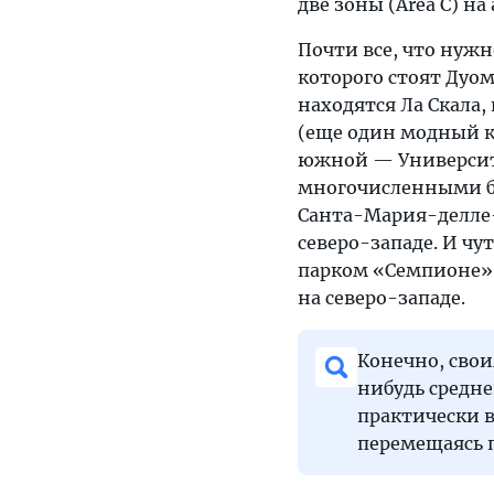
две зоны (Area C) н
Почти все, что нужн
которого стоят Дуом
находятся Ла Скала,
(еще один модный к
южной — Университе
многочисленными б
Санта-Мария-делле-
северо-западе. И чу
парком «Семпионе» 
на северо-западе.
Конечно, сво
нибудь средн
практически в
перемещаясь 