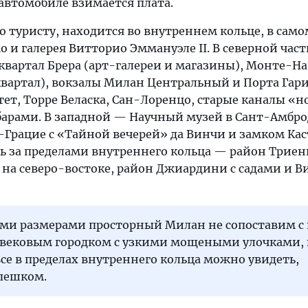
а автомобиле взимается плата.
о туристу, находится во внутреннем кольце, в сам
о и галерея Витторио Эммануэле II. В северной част
 квартал Брера (арт-галереи и магазины), Монте-Н
вартал), вокзалы Милан Центральный и Порта Гари
т, Торре Веласка, Сан-Лоренцо, старые каналы «н
арами. В западной — Научный музей в Сант-Амбр
Грацие с «Тайной вечерей» да Винчи и замком Кас
ть за пределами внутреннего кольца — район Триен
на северо-востоке, район Джиардини с садами и Ви
ими размерами просторный Милан не сопоставим с
евековым городком с узкими мощеными улочками,
се в пределах внутреннего кольца можно увидеть,
пешком.