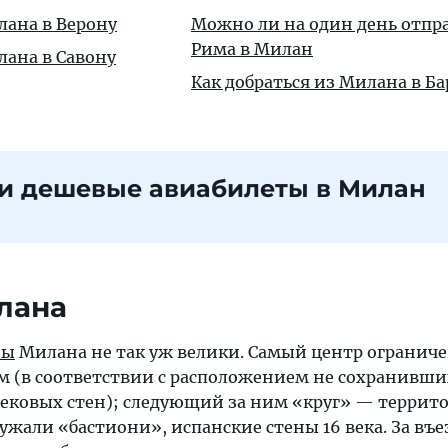
лана в Верону
Можно ли на один день отпр
Рима в Милан
лана в Савону
Как добраться из Милана в Б
и дешевые авиабилеты в Милан
лана
ны
Милана не так уж велики. Самый центр огранич
 (в соответствии с расположением не сохранивши
ековых стен); следующий за ним «круг» — террито
жали «бастиони», испанские стены 16 века. За въез