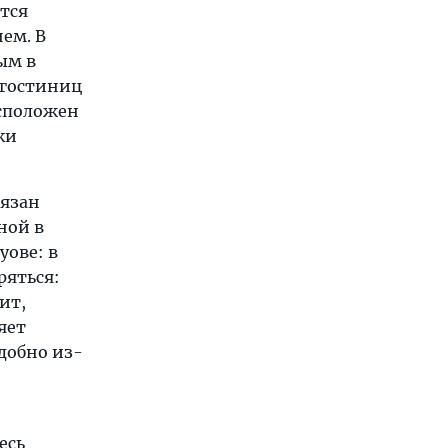
тся
ем. В
ым в
 гостиниц
асположен
ки
бязан
ной в
уове: в
ряться:
ит,
яет
удобно из-
есь