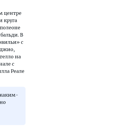
ом центре
и круга
аполеоне
бальди. В
овильи» с
оджио,
телло на
нале с
лла Реале
 каким-
 но