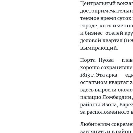
Центральный вокзал
достопримечательно
темное время суток
городе, хотя именн
и бизнес-отелей кр
деловой квартал (н
вымирающий.
Порта-Нуова — глав
хорошо сохранившей
1813 г. Эта арка — 
остальном квартал з
здесь выросли окол
палаццо Ломбардии,
районы Изола, Варез
за расположенного 
Любителям современ
заглянуть и в район 