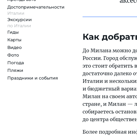
аксе
Достопримеча­тельности
Италии
Экскурсии
по Италии
Гиды
Как добрат
Карты
Видео
До Милана можно до
Фото
России. Город обсл
Погода
это стоит обратить
Пляжи
достаточно далеко о
Праздники и события
Италии и нескольки
и бюджетный вариан
Милан на своем авто
стране, и Милан — л
собираетесь останови
до центра обществе
Более подробная ин