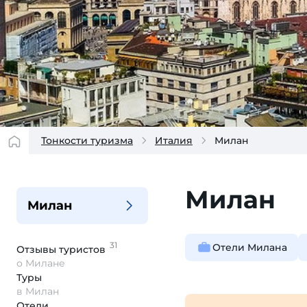
Тонкости туризма
Италия
Милан
Милан
Милан
31
Отели Милана
Отзывы
туристов
о Милане
Туры
в Милан
Отели