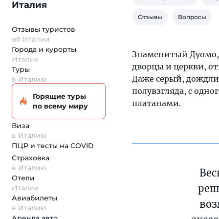
Италия
Отзывы
Вопросы
Отзывы туристов
об Италии
Города и курорты
Знаменитый Дуомо
Италии
дворцы и церкви, о
Туры
Даже серый, дождли
в Италию
полувзгляда, с одно
Горящие туры
платанами.
по всему миру
Виза
в Италию
ПЦР и тесты на COVID
Страховка
в Италию
Вес
Отели
реш
Италии
Авиабилеты
воз
в Италию
Аренда авто