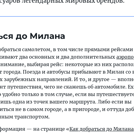
ссуаров легендарных мировых брендов.
ься до Милана
браться самолетом, в том числе прямыми рейсами
уживают два основных и два дополнительных
аэропо
 внимание, выбирая рейс: некоторые из них распо
т города. Поезда и автобусы прибывают в Милан со 
х зарубежных направлений. И то, и другое — впол
т путешествия, чего не скажешь об автомобиле. Ех
 удобно только в том случае, если вы путешествуете
ишь одна из точек вашего маршрута. Либо если вы
ться не в самом городе, а в пригороде, и оттуда до
нным транспортом.
формация — на странице «
Как добраться до Милана