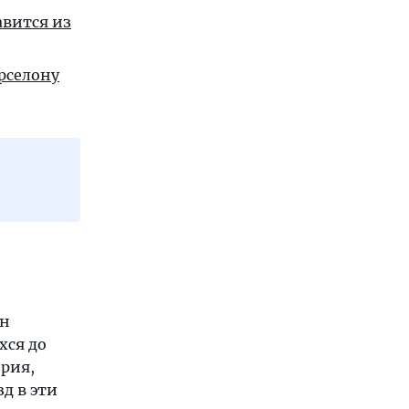
авится из
арселону
ен
хся до
рия,
д в эти