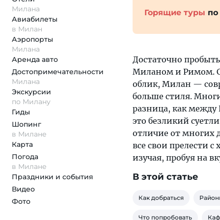
Милана
Горящие туры
по
Авиабилеты
в Милан
Аэропорты
Милана
Достаточно пробыть
Аренда авто
Миланом и Римом. С
Достопримеча­тельности
Милана
облик, Милан — сов
Экскурсии
больше стиля. Мног
по Милану
разница, как между
Гиды
это безликий суетли
Шопинг
отличие от многих 
в Милане
Карта
все свои прелести с 
Погода
изучая, пробуя на вк
в Милане
В этой статье
Праздники и события
Видео
Как добраться
Район
Фото
Что попробовать
Каф