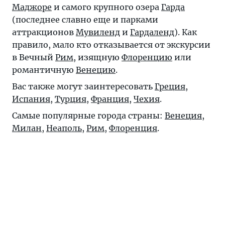
Маджоре
и самого крупного озера
Гарда
(последнее славно еще и парками
аттракционов
Мувиленд
и
Гардаленд
). Как
правило, мало кто отказывается от экскурсии
в Вечный
Рим
, изящную
Флоренцию
или
романтичную
Венецию
.
Вас также могут заинтересовать
Греция
,
Испания
,
Турция
,
Франция
,
Чехия
.
Самые популярные города страны:
Венеция
,
Милан
,
Неаполь
,
Рим
,
Флоренция
.