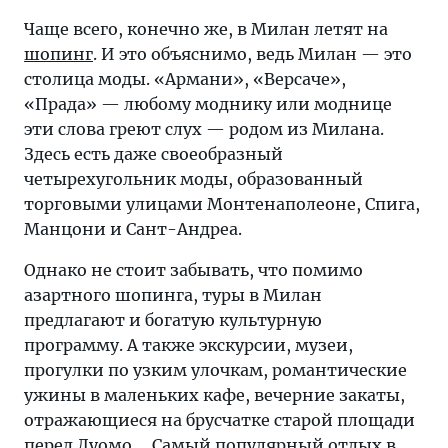
Чаще всего, конечно же, в Милан летят на
шопинг
. И это объяснимо, ведь Милан — это
столица моды. «Армани», «Версаче»,
«Прада» — любому моднику или моднице
эти слова греют слух — родом из Милана.
Здесь есть даже своеобразный
четырехугольник моды, образованный
торговыми улицами Монтенаполеоне, Спига,
Манцони и Сант-Андреа.
Однако не стоит забывать, что помимо
азартного шопинга, туры в Милан
предлагают и богатую культурную
программу. А также экскурсии, музеи,
прогулки по узким улочкам, романтические
ужины в маленьких кафе, вечерние закаты,
отражающиеся на брусчатке старой площади
перед Дуомо.... Самый популярный отдых в