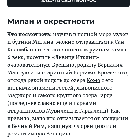
ЗАДАТЬ СВОЙ ВОПРОС
Милан и окрестности
Что посмотреть:
изучив в полной мере музеи
и бутики
Милана
, можно отправиться к
Сан-
Коломбано
и его живописным руинам замка
6 века, посетить «Львицу Италии» —
очаровательную
Брешию
, родину Вергилия
Мантую
или старинный
Бергамо
. Кроме того,
отсюда рукой подать до озера
Комо
с его
виллами знаменитостей, живописного
Маджоре
и самого крупного озера
Гарда
(последнее славно еще и парками
аттракционов
Мувиленд
и
Гардаленд
). Как
правило, мало кто отказывается от экскурсии
в Вечный
Рим
, изящную
Флоренцию
или
романтичную
Венецию
.