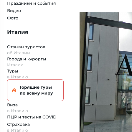
Праздники и события
Видео
Фото
Италия
Отзывы туристов
об Италии
Города и курорты
Италии
Туры
в Италию
Горящие туры
по всему миру
Виза
в Италию
ПЦР и тесты на COVID
Страховка
в Италию