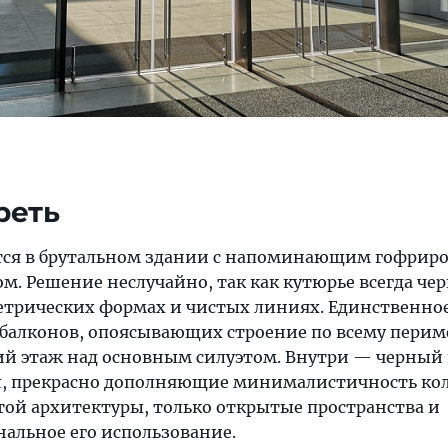
реть
ится в брутальном здании с напоминающим гофрир
м. Решение неслучайно, так как кутюрье всегда че
етрических формах и чистых линиях. Единственно
балконов, опоясывающих строение по всему перим
 этаж над основным силуэтом. Внутри — черный 
л, прекрасно дополняющие минималистичность ко
ой архитектуры, только открытые пространства и
альное его использование.