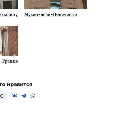
 пальцу
Музей-дель-Новеченто
-Грацие
то нравится