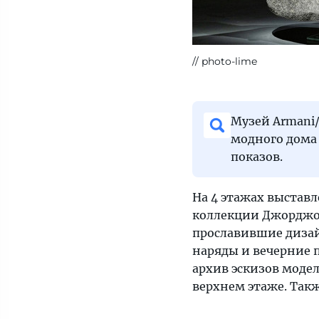
photo-lime
Музей Armani/
модного дома
показов.
На 4 этажах выставл
коллекции Джорджо 
прославившие дизай
наряды и вечерние 
архив эскизов модел
верхнем этаже. Такж