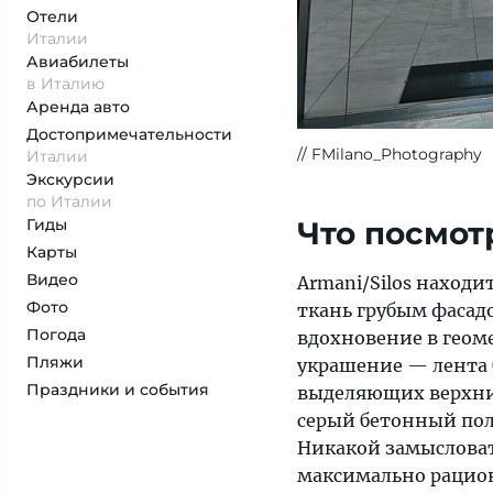
Отели
Италии
Авиабилеты
в Италию
Аренда авто
Достопримеча­тельности
FMilano_Photography
Италии
Экскурсии
по Италии
Гиды
Что посмот
Карты
Видео
Armani/Silos наход
Фото
ткань грубым фасадо
Погода
вдохновение в геом
Пляжи
украшение — лента 
Праздники и события
выделяющих верхний
серый бетонный по
Никакой замысловат
максимально рацион