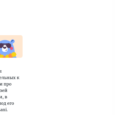
я
ельных к
и про
узей
и, в
од его
ani.