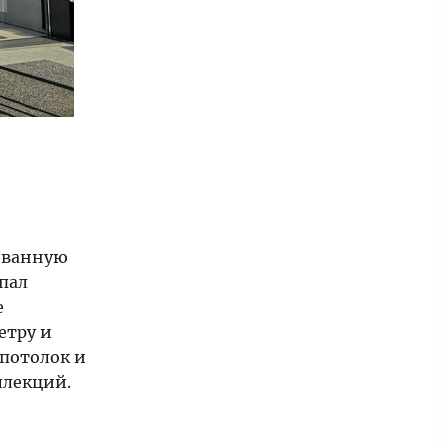
ованную
рпал
е
етру и
потолок и
ллекций.