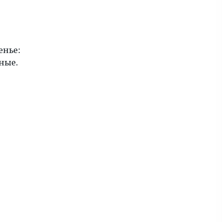
енье:
ные.