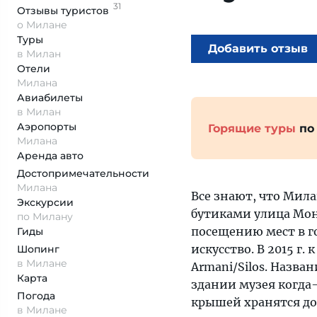
31
Отзывы
туристов
о Милане
Туры
Добавить отзыв
в Милан
Отели
Милана
Авиабилеты
в Милан
Аэропорты
Горящие туры
по
Милана
Аренда авто
Достопримеча­тельности
Милана
Все знают, что Мил
Экскурсии
бутиками улица Мон
по Милану
посещению мест в го
Гиды
искусство. В 2015 г
Шопинг
в Милане
Armani/Silos. Назва
Карта
здании музея когда-
Погода
крышей хранятся до
в Милане