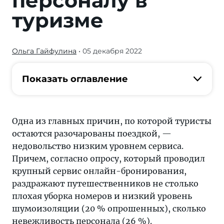
персоналу в
туризме
Ольга Гайфулина
• 05 декабря 2022
Одна
из
главных
Показать оглавление
причин,
по
которой
Одна из главных причин, по которой туристы
туристы
остаются разочарованы поездкой, —
остаются
недовольство низким уровнем сервиса.
разочарованы
Причем, согласно опросу, который проводил
поездкой, —
крупный сервис онлайн-бронирования,
недовольство
раздражают путешественников не столько
низким
плохая уборка номеров и низкий уровень
уровнем
шумоизоляции (20 % опрошенных), сколько
сервиса
невежливость персонала (26 %).