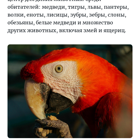
Геленджике
обитателей: медведи, тигры, львы, пантеры,
и
волки, еноты, лисицы, зубры, зебры, слоны,
в
обезьяны, белые медведи и множество
его
других животных, включая змей и ящериц.
окрестностях
есть
на
что