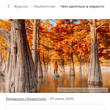
Natur
Shut
Журнал
Необъятная
Чем заняться в окрестнос
Wonderful Nature / Shutterstock.com
Редакция «Тонкостей»
• 29 июня 2026
Многие
туристы