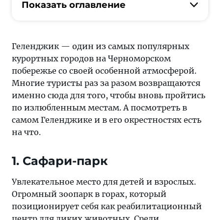
раз
Показать оглавление
за
разом
возвращаются
Геленджик — один из самых популярных
именно
курортных городов на Черноморском
сюда
побережье со своей особенной атмосферой.
для
Многие туристы раз за разом возвращаются
того,
именно сюда для того, чтобы вновь пройтись
чтобы
по излюбленным местам. А посмотреть в
вновь
самом Геленджике и в его окрестностях есть
пройтись
на что.
по
излюбленным
1. Сафари-парк
местам.
А
Увлекательное место для детей и взрослых.
посмотреть
Огромный зоопарк в горах, который
в
позиционирует себя как реабилитационный
самом
центр для диких животных. Среди