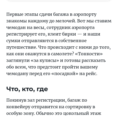
на
весы,
Первые этапы сдачи багажа в аэропорту
сотрудник
знакомы каждому до мелочей. Вот мы ставим
аэропорта
чемодан на весы, сотрудник аэропорта
регистрирует
регистрирует его, клеит бирки — и наши
его,
сумки отправляются в собственное
клеит
путешествие. Что происходит с ними до того,
бирки —
как они окажутся в самолете? «Тонкости»
и
заглянули «за кулисы» и готовы рассказать
наши
обо всем, что предстоит пройти вашему
сумки
чемодану перед его «посадкой» на рейс.
отправляются
в
Что, кто, где
собственное
путешествие.
Покинув зал регистрации, багаж по
Что
конвейеру отправится на сортировку в
происходит
особую зону. Обычно это цокольный этаж
с