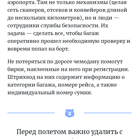
аэропорта. Там не только механизмы (целая
ними
сеть сканеров, отсеков и конвейеров длиной
до
до нескольких километров), но и люди —
того,
сотрудники службы безопасности. Их
как
задача — сделать все, чтобы багаж
они
оперативно прошел необходимую проверку и
окажутся
вовремя попал на борт.
в
самолете?
Не потеряться по дороге чемодану помогут
бирки, наклеенные на него при регистрации.
Штрихкод на них содержит информацию о
категории багажа, номере рейса, а также
индивидуальный номер сумки.
Перед полетом важно удалить с