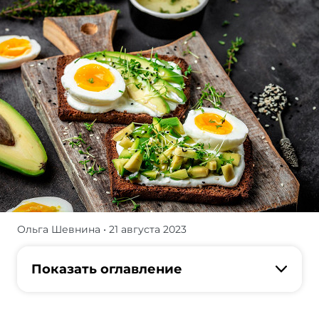
Ольга Шевнина
• 21 августа 2023
Это
целый
ритуал
Показать оглавление
с
кучей