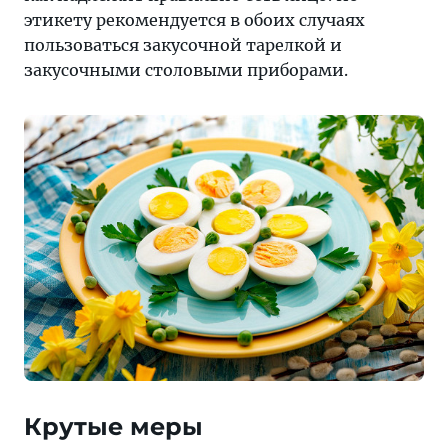
кафе
этикету рекомендуется в обоих случаях
лондонского
пользоваться закусочной тарелкой и
Сохо
закусочными столовыми приборами.
Крутые меры