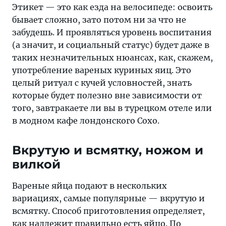
условностей,
Этикет — это как езда на велосипеде: освоить
знать
бывает сложно, зато потом ни за что не
которые
забудешь. И проявляться уровень воспитания
будет
(а значит, и социальный статус) будет даже в
полезно
таких незначительных нюансах, как, скажем,
вне
употребление вареных куриных яиц. Это
зависимости
целый ритуал с кучей условностей, знать
от
которые будет полезно вне зависимости от
того,
того, завтракаете ли вы в турецком отеле или
завтракаете
в модном кафе лондонского Сохо.
ли
вы
Вкрутую и всмятку, ножом и
в
вилкой
турецком
отеле
Вареные яйца подают в нескольких
или
вариациях, самые популярные — вкрутую и
в
всмятку. Способ приготовления определяет,
модном
как надлежит правильно есть яйцо. По