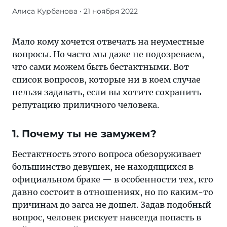
Алиса Курбанова
• 21 ноября 2022
Вот
список
вопросов,
Мало кому хочется отвечать на неуместные
которые
вопросы. Но часто мы даже не подозреваем,
ни
что сами можем быть бестактными. Вот
в
список вопросов, которые ни в коем случае
коем
нельзя задавать, если вы хотите сохранить
случае
репутацию приличного человека.
нельзя
задавать,
1. Почему ты не замужем?
если
вы
Бестактность этого вопроса обезоруживает
хотите
большинство девушек, не находящихся в
сохранить
официальном браке — в особенности тех, кто
репутацию
давно состоит в отношениях, но по каким-то
приличного
причинам до загса не дошел. Задав подобный
человека
вопрос, человек рискует навсегда попасть в