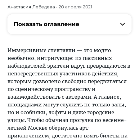
Анастасия Лебедева
• 20 апреля 2021
Чтобы
обычная
прогулка
Показать оглавление
по
весенне-
летней
Иммерсивные спектакли — это модно,
Москве
необычно, интригующе: из пассивных
обернулась
наблюдателей зрители вдруг превращаются в
арт-
непосредственных участников действия,
приключением,
которым дозволено свободно передвигаться
достаточно
по сценическому пространству и
взять
взаимодействовать с актерами. А главное,
билеты
площадками могут служить не только залы,
на
но и особняки, лофты и даже городские
одну
улицы. Чтобы обычная прогулка по весенне-
из
летней
Москве
обернулась арт-
этих
приключением, достаточно взять билеты на