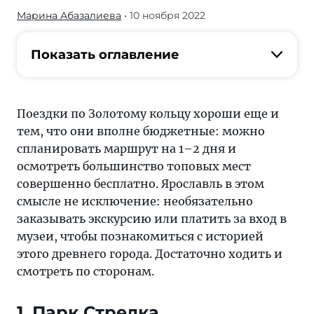
Марина Абазалиева
• 10 ноября 2022
Необязательно
заказывать
экскурсию
Показать оглавление
или
платить
за
Поездки по Золотому кольцу хороши еще и
вход
тем, что они вполне бюджетные: можно
в
спланировать маршрут на 1–2 дня и
музеи,
осмотреть большинство топовых мест
чтобы
совершенно бесплатно. Ярославль в этом
познакомиться
смысле не исключение: необязательно
с
заказывать экскурсию или платить за вход в
историей
музеи, чтобы познакомиться с историей
этого
этого древнего города. Достаточно ходить и
древнего
смотреть по сторонам.
города.
Достаточно
1. Парк Стрелка