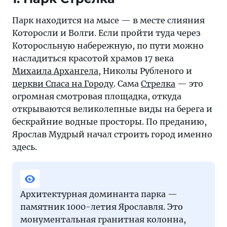
ходить
и
Парк находится на мысе — в месте слияния
смотреть
Которосли и Волги. Если пройти туда через
по
Которосльную набережную, по пути можно
сторонам
насладиться красотой храмов 17 века
Михаила Архангела
, Николы Рубленого и
церкви Спаса на Городу
. Сама
Стрелка
— это
огромная смотровая площадка, откуда
открываются великолепные виды на берега и
бескрайние водные просторы. По преданию,
Ярослав Мудрый начал строить город именно
здесь.
Архитектурная доминанта парка —
памятник 1000-летия Ярославля. Это
монументальная гранитная колонна,