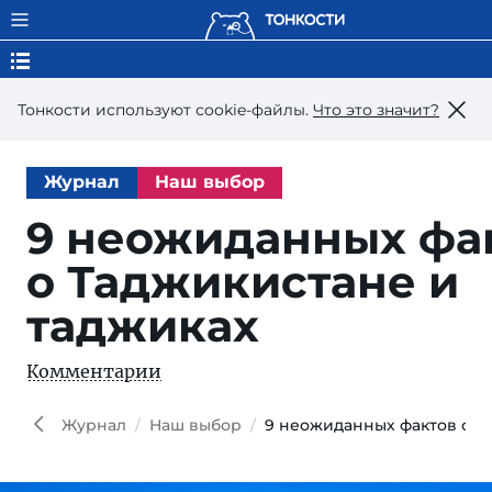
Тонкости используют сookie-файлы.
Что это значит?
Журнал
Наш выбор
9 неожиданных фа
о Таджикистане и
таджиках
Комментарии
Ron
Shen
Shutt
Журнал
Наш выбор
9 неожиданных фактов о Т