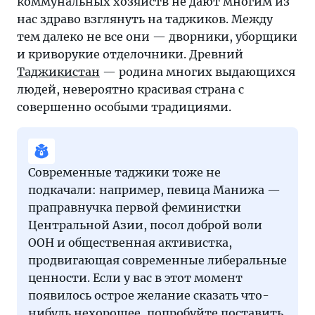
коммунальных хозяйств не дают многим из
засевшие
нас здраво взглянуть на таджиков. Между
в
тем далеко не все они — дворники, уборщики
головах
и криворукие отделочники. Древний
образы
Таджикистан
— родина многих выдающихся
работников
людей, невероятно красивая страна с
бесконечных
совершенно особыми традициями.
строек
и
жилищно-
коммунальных
Современные таджики тоже не
хозяйств
подкачали: например, певица Манижа —
не
праправнучка первой феминистки
дают
Центральной Азии, посол доброй воли
многим
ООН и общественная активистка,
из
продвигающая современные либеральные
нас
ценности. Если у вас в этот момент
здраво
появилось острое желание сказать что-
взглянуть
нибудь нехорошее, попробуйте поставить