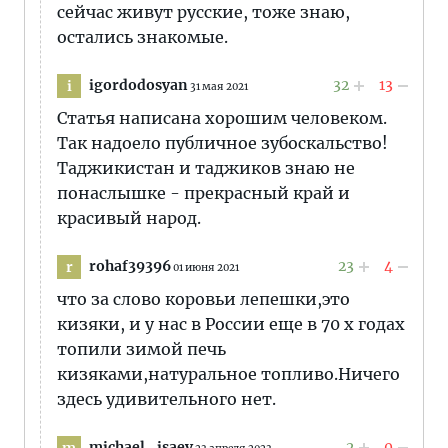
сейчас живут русские, тоже знаю,
остались знакомые.
igordodosyan
32
13
i
31 мая 2021
Статья написана хорошим человеком.
Так надоело публичное зубоскальство!
Таджикистан и таджиков знаю не
понаслышке - прекрасный край и
красивый народ.
rohaf39396
23
4
r
01 июня 2021
что за слово коровьи лепешки,это
кизяки, и у нас в России еще в 70 х годах
топили зимой печь
кизяками,натуральное топливо.Ничего
здесь удивительного нет.
michael_isaev
2
0
m