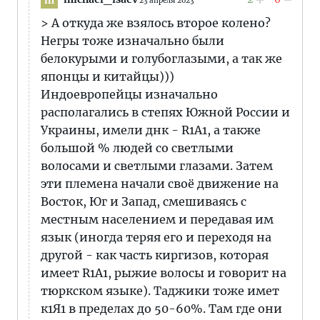
23 апреля 2023
> А откуда же взялось второе колено?
Негры тоже изначально были
белокурыми и голубоглазыми, а так же
японцы и китайцы)))
Индоевропейцы изначально
располагались в степях Южной России и
Украины, имели днк - R1A1, а также
большой % людей со светлыми
волосами и светлыми глазами. Затем
эти племена начали своё движение на
Восток, Юг и Запад, смешиваясь с
местным населением и передавая им
язык (иногда теряя его и переходя на
другой - как часть киргизов, которая
имеет R1A1, рыжие волосы и говорит на
тюркском языке). Таджики тоже имет
к1Я1 в пределах до 50-60%. Там где они