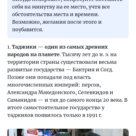
на
себя на минутку на ее место, учтя все
таджиков
обстоятельства места и времени.
Возможно, желания после этого и
поубавится.
1.
Таджики — один из самых древних
народов на планете
. Тысячу лет до н. э. на
территории страны существовали весьма
развитые государства — Бактрия и Согд.
Позже они попадали под власть
многочисленных империй: персов,
Александра Македонского, Селевкидов и
Саманидов — и так до самого конца 20 века. В
итоге самостоятельное государство у
таджиков появилось только в 1991 г.