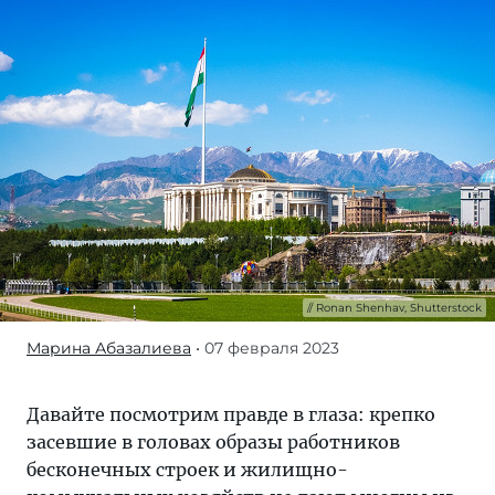
Ronan Shenhav, Shutterstock
Марина Абазалиева
• 07 февраля 2023
Давайте
посмотрим
правде
Давайте посмотрим правде в глаза: крепко
в
засевшие в головах образы работников
глаза:
бесконечных строек и жилищно-
крепко