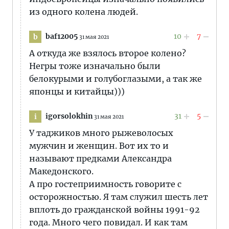
из одного колена людей.
baf12005
10
7
b
31 мая 2021
А откуда же взялось второе колено?
Негры тоже изначально были
белокурыми и голубоглазыми, а так же
японцы и китайцы)))
igorsolokhin
31
5
i
31 мая 2021
У таджиков много рыжеволосых
мужчин и женщин. Вот их то и
называют предками Александра
Македонского.
А про гостеприимность говорите с
осторожностью. Я там служил шесть лет
вплоть до гражданской войны 1991-92
года. Много чего повидал. И как там