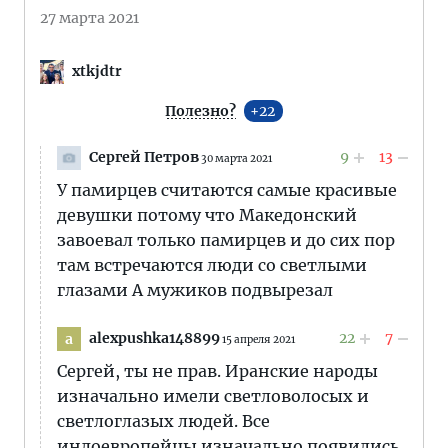
27 марта 2021
xtkjdtr
Полезно?
22
Сергей Петров
9
13
30 марта 2021
У памирцев считаются самые красивые
девушки потому что Македонский
завоевал только памирцев и до сих пор
там встречаются люди со светлыми
глазами А мужиков подвырезал
alexpushka148899
22
7
a
15 апреля 2021
Сергей, ты не прав. Иранские народы
изначально имели светловолосых и
светлоглазых людей. Все
индоевропейцы изначально появились