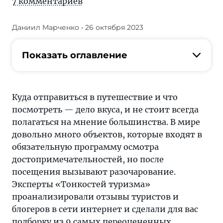
7 комментариев
Даниил Марченко
• 26 октября 2023
В
мире
довольно
Показать оглавление
много
объектов,
которые
Куда отправиться в путешествие и что
входят
посмотреть — дело вкуса, и не стоит всегда
в
полагаться на мнение большинства. В мире
обязательную
довольно много объектов, которые входят в
программу
обязательную программу осмотра
осмотра
достопримечательностей, но после
достопримечательностей,
посещения вызывают разочарование.
но
Эксперты «Тонкостей туризма»
после
проанализировали отзывы туристов и
посещения
блогеров в сети интернет и сделали для вас
вызывают
подборку из 9 самых переоцененных