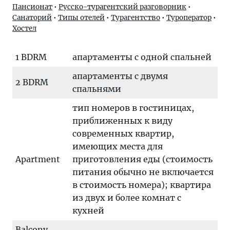
Пансионат
•
Русско-турагентский разговорник
•
Санаторий
•
Типы отелей
•
Турагентство
•
Туроператор
•
Хостел
1 BDRM
апартаменты с одной спальней
апартаменты с двумя
2 BDRM
спальнями
тип номеров в гостиницах,
приближенных к виду
современных квартир,
имеющих места для
Apartment
приготовления еды (стоимость
питания обычно не включается
в стоимость номера); квартира
из двух и более комнат с
кухней
Balcony