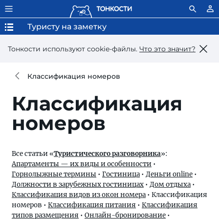
Туристу на заметку
Тонкости используют сookie-файлы.
Что это значит?
Классификация номеров
Классификация
номеров
Все статьи «
Туристического разговорника
»:
Апартаменты — их виды и особенности
•
Горнолыжные термины
•
Гостиница
•
Деньги online
•
Должности в зарубежных гостиницах
•
Дом отдыха
•
Классификация видов из окон номера
•
Классификация
номеров
•
Классификация питания
•
Классификация
типов размещения
•
Онлайн-бронирование
•